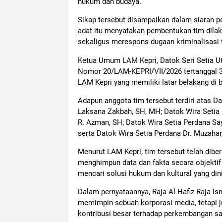
hukum dan budaya.
Sikap tersebut disampaikan dalam siaran pe
adat itu menyatakan pembentukan tim dila
sekaligus merespons dugaan kriminalisasi t
Ketua Umum LAM Kepri, Datok Seri Setia Ut
Nomor 20/LAM-KEPRI/VII/2026 tertanggal 3
LAM Kepri yang memiliki latar belakang di 
Adapun anggota tim tersebut terdiri atas D
Laksana Zakbah, SH, MH; Datok Wira Setia 
R. Azman, SH; Datok Wira Setia Perdana Sa
serta Datok Wira Setia Perdana Dr. Muzahar,
Menurut LAM Kepri, tim tersebut telah dibe
menghimpun data dan fakta secara objektif 
mencari solusi hukum dan kultural yang dinil
Dalam pernyataannya, Raja Al Hafiz Raja I
memimpin sebuah korporasi media, tetapi 
kontribusi besar terhadap perkembangan sa