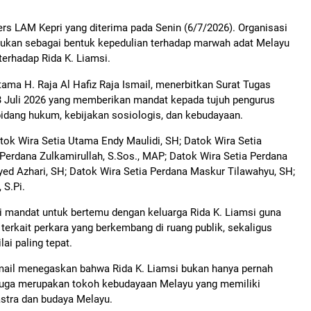
rs LAM Kepri yang diterima pada Senin (6/7/2026). Organisasi
kukan sebagai bentuk kepedulian terhadap marwah adat Melayu
erhadap Rida K. Liamsi.
ama H. Raja Al Hafiz Raja Ismail, menerbitkan Surat Tugas
 Juli 2026 yang memberikan mandat kepada tujuh pengurus
bidang hukum, kebijakan sosiologis, dan kebudayaan.
atok Wira Setia Utama Endy Maulidi, SH; Datok Wira Setia
Perdana Zulkamirullah, S.Sos., MAP; Datok Wira Setia Perdana
yed Azhari, SH; Datok Wira Setia Perdana Maskur Tilawahyu, SH;
 S.Pi.
ri mandat untuk bertemu dengan keluarga Rida K. Liamsi guna
terkait perkara yang berkembang di ruang publik, sekaligus
ai paling tepat.
smail menegaskan bahwa Rida K. Liamsi bukan hanya pernah
juga merupakan tokoh kebudayaan Melayu yang memiliki
stra dan budaya Melayu.