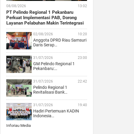
08/08/2026
13:02
PT Pelindo Regional 1 Pekanbaru
Perkuat Implementasi PAB, Dorong
Layanan Pelabuhan Makin Terintegrasi
02/08/2026
10:20
Anggota DPRD Riau Samsuri
Daris Serap…
31/07/2026
23:00
GM Pelindo Regional 1
Pekanbaru:…
31/07/2026
22:42
Pelindo Regional 1
Revitalisasi Bank…
31/07/2026
19:40
Hadiri Pertemuan KADIN
Indonesia…
Inforiau Media