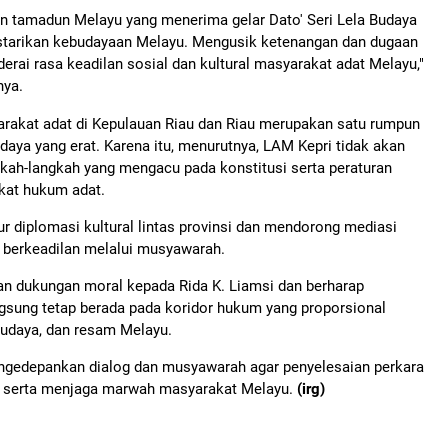
an tamadun Melayu yang menerima gelar Dato' Seri Lela Budaya
estarikan kebudayaan Melayu. Mengusik ketenangan dan dugaan
rai rasa keadilan sosial dan kultural masyarakat adat Melayu,"
nya.
akat adat di Kepulauan Riau dan Riau merupakan satu rumpun
daya yang erat. Karena itu, menurutnya, LAM Kepri tidak akan
kah-langkah yang mengacu pada konstitusi serta peraturan
kat hukum adat.
diplomasi kultural lintas provinsi dan mendorong mediasi
 berkeadilan melalui musyawarah.
kan dukungan moral kepada Rida K. Liamsi dan berharap
gsung tetap berada pada koridor hukum yang proporsional
 budaya, dan resam Melayu.
ngedepankan dialog dan musyawarah agar penyelesaian perkara
t, serta menjaga marwah masyarakat Melayu.
(irg)