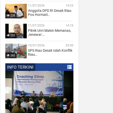
11/07/2026
14:23
Anggota DPD RI Desak Riau
Pos Hormati…
228
11/07/2026
14:16
Pilrek Unri Makin Memanas,
Jenewar:…
233
10/07/2026
20:30
SPS Riau Desak Islah Konflik
Riau…
263
INFO TERKINI