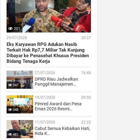
201
29/07/2026
20:27
Eks Karyawan RPG Adukan Nasib
Terkait Hak Rp7,7 Miliar Tak Kunjung
Dibayar ke Penasehat Khusus Presiden
Bidang Tenaga Kerja
27/07/2026
16:48
DPRD Riau Jadwalkan
Panggil Manajemen…
347
19/07/2026
09:50
Pimred Award dan Pena
Emas 2026 Resmi…
340
11/07/2026
22:22
Cabut Semua Kebaikan Hati,
Rida K…
481