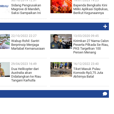
30/10/2019 12:31
19/07/2023 19:25
Sidang Pengrusakan
Bapenda Bengkalis Kini
Magrove di Mandeh,
Miliki Aplikasi SipBukas,
Saksi Sampaikan Ini
Berikut Kegunaannya
22/10/2022 22:27
13/03/2020 09:45
Wabup Rohil: Santri
Kirimkan 27 Nama Calon
Berprinsip Menjaga
Peserta Pilkada Se-Riau,
Martabat Kemanusiaan
PKS Targetkan 100
Persen Menang
29/04/2023 16:49
16/12/2022 23:40
Dua Helikopter dari
Tiket Masuk Pulau
Australia akan
Komodo Rp3,75 Juta
Didatangkan ke Riau
Akhirnya Batal
Tangani Karhutla