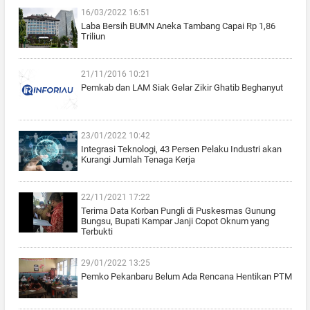
16/03/2022 16:51
Laba Bersih BUMN Aneka Tambang Capai Rp 1,86
Triliun
21/11/2016 10:21
Pemkab dan LAM Siak Gelar Zikir Ghatib Beghanyut
23/01/2022 10:42
Integrasi Teknologi, 43 Persen Pelaku Industri akan
Kurangi Jumlah Tenaga Kerja
22/11/2021 17:22
Terima Data Korban Pungli di Puskesmas Gunung
Bungsu, Bupati Kampar Janji Copot Oknum yang
Terbukti
29/01/2022 13:25
Pemko Pekanbaru Belum Ada Rencana Hentikan PTM