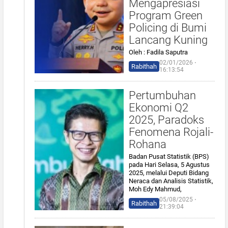
Mengapresiasi
Program Green
Policing di Bumi
Lancang Kuning
Oleh : Fadila Saputra
02/01/2026 ⋅
Rabithah
16:13:54
Pertumbuhan
Ekonomi Q2
2025, Paradoks
Fenomena Rojali-
Rohana
Badan Pusat Statistik (BPS)
pada Hari Selasa, 5 Agustus
2025, melalui Deputi Bidang
Neraca dan Analisis Statistik,
Moh Edy Mahmud,
05/08/2025 ⋅
Rabithah
21:39:04