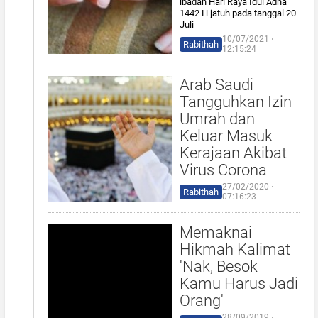
ibadah Hari Raya Idul Adha
1442 H jatuh pada tanggal 20
Juli
10/07/2021 ⋅
Rabithah
12:15:24
Arab Saudi
Tangguhkan Izin
Umrah dan
Keluar Masuk
Kerajaan Akibat
Virus Corona
27/02/2020 ⋅
Rabithah
07:16:23
Memaknai
Hikmah Kalimat
'Nak, Besok
Kamu Harus Jadi
Orang'
28/09/2019 ⋅