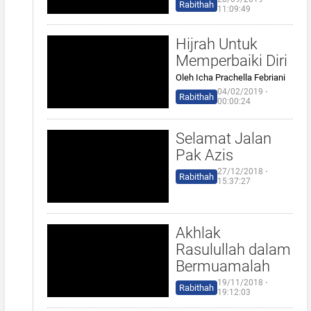
Rabithah
11:09:49
Hijrah Untuk
Memperbaiki Diri
Oleh Icha Prachella Febriani
04/02/2019 ⋅
Rabithah
00:00:24
Selamat Jalan
Pak Azis
27/12/2018 ⋅
Rabithah
15:37:27
Akhlak
Rasulullah dalam
Bermuamalah
19/11/2018 ⋅
Rabithah
19:12:03