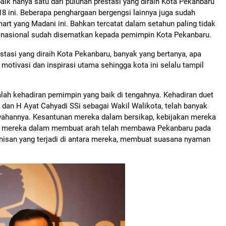
baik hanya satu dari puluhan prestasi yang diraih Kota Pekanbaru
8 ini. Beberapa penghargaan bergengsi lainnya juga sudah
art yang Madani ini. Bahkan tercatat dalam setahun paling tidak
 nasional sudah disematkan kepada pemimpin Kota Pekanbaru.
tasi yang diraih Kota Pekanbaru, banyak yang bertanya, apa
motivasi dan inspirasi utama sehingga kota ini selalu tampil
lah kehadiran pemimpin yang baik di tengahnya. Kehadiran duet
 dan H Ayat Cahyadi SSi sebagai Wakil Walikota, telah banyak
wahannya. Kesantunan mereka dalam bersikap, kebijakan mereka
ar mereka dalam membuat arah telah membawa Pekanbaru pada
monisan yang terjadi di antara mereka, membuat suasana nyaman