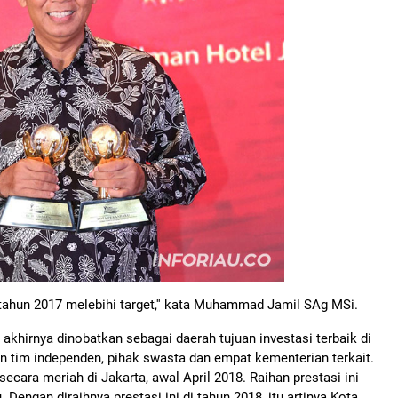
u tahun 2017 melebihi target,'' kata Muhammad Jamil SAg MSi.
 akhirnya dinobatkan sebagai daerah tujuan investasi terbaik di
kan tim independen, pihak swasta dan empat kementerian terkait.
cara meriah di Jakarta, awal April 2018. Raihan prestasi ini
engan diraihnya prestasi ini di tahun 2018, itu artinya Kota