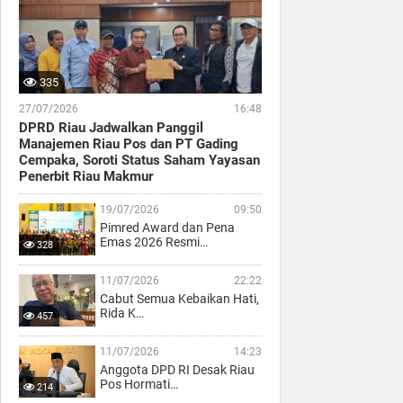
335
27/07/2026
16:48
DPRD Riau Jadwalkan Panggil
Manajemen Riau Pos dan PT Gading
Cempaka, Soroti Status Saham Yayasan
Penerbit Riau Makmur
19/07/2026
09:50
Pimred Award dan Pena
Emas 2026 Resmi…
328
11/07/2026
22:22
Cabut Semua Kebaikan Hati,
Rida K…
457
11/07/2026
14:23
Anggota DPD RI Desak Riau
Pos Hormati…
214