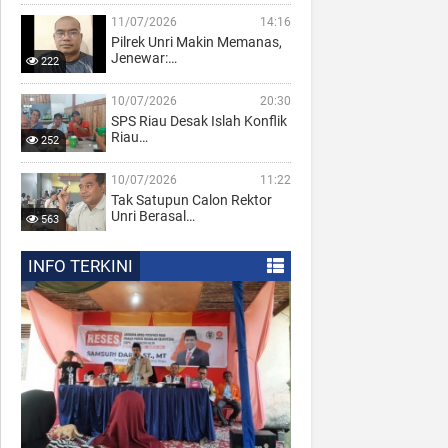
11/07/2026
14:16
Pilrek Unri Makin Memanas,
Jenewar:…
222
10/07/2026
20:30
SPS Riau Desak Islah Konflik
Riau…
252
10/07/2026
11:22
Tak Satupun Calon Rektor
Unri Berasal…
563
INFO TERKINI