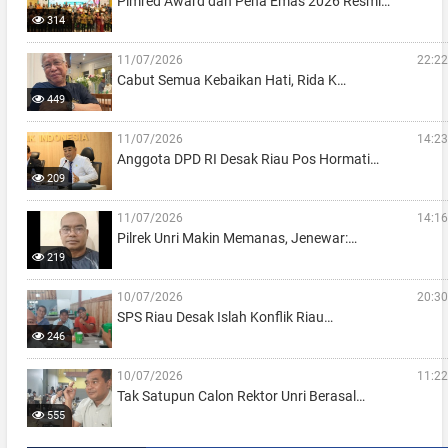
Pimred Award dan Pena Emas 2026 Resmi…
314
11/07/2026
22:22
Cabut Semua Kebaikan Hati, Rida K…
449
11/07/2026
14:23
Anggota DPD RI Desak Riau Pos Hormati…
209
11/07/2026
14:16
Pilrek Unri Makin Memanas, Jenewar:…
219
10/07/2026
20:30
SPS Riau Desak Islah Konflik Riau…
246
10/07/2026
11:22
Tak Satupun Calon Rektor Unri Berasal…
555