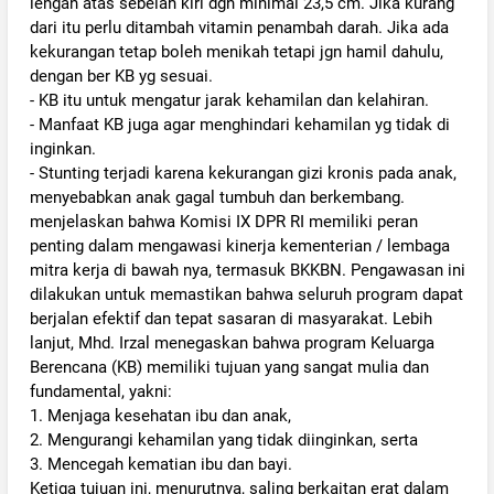
lengan atas sebelah kiri dgn minimal 23,5 cm. Jika kurang
dari itu perlu ditambah vitamin penambah darah. Jika ada
kekurangan tetap boleh menikah tetapi jgn hamil dahulu,
dengan ber KB yg sesuai.
- KB itu untuk mengatur jarak kehamilan dan kelahiran.
- Manfaat KB juga agar menghindari kehamilan yg tidak di
inginkan.
- Stunting terjadi karena kekurangan gizi kronis pada anak,
menyebabkan anak gagal tumbuh dan berkembang.
menjelaskan bahwa Komisi IX DPR RI memiliki peran
penting dalam mengawasi kinerja kementerian / lembaga
mitra kerja di bawah nya, termasuk BKKBN. Pengawasan ini
dilakukan untuk memastikan bahwa seluruh program dapat
berjalan efektif dan tepat sasaran di masyarakat. Lebih
lanjut, Mhd. Irzal menegaskan bahwa program Keluarga
Berencana (KB) memiliki tujuan yang sangat mulia dan
fundamental, yakni:
1. Menjaga kesehatan ibu dan anak,
2. Mengurangi kehamilan yang tidak diinginkan, serta
3. Mencegah kematian ibu dan bayi.
Ketiga tujuan ini, menurutnya, saling berkaitan erat dalam