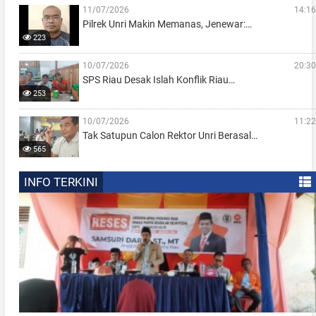
11/07/2026
14:16
Pilrek Unri Makin Memanas, Jenewar:…
223
10/07/2026
20:30
SPS Riau Desak Islah Konflik Riau…
253
10/07/2026
11:22
Tak Satupun Calon Rektor Unri Berasal…
565
INFO TERKINI