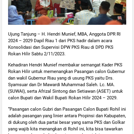
Home
/
Rokan Hilir
Hendri Munif Panaskan Kader Rohil
Untuk Menangkan Paslon “SUWAI” dan
“ASET” di ROHIL
Minggu, 03 November 2024
10:18:44
904