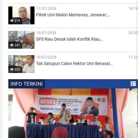
11/07/2026
14:16
Pilrek Unri Makin Memanas, Jenewar:…
219
10/07/2026
20:30
SPS Riau Desak Islah Konflik Riau…
247
10/07/2026
11:22
Tak Satupun Calon Rektor Unri Berasal…
555
INFO TERKINI