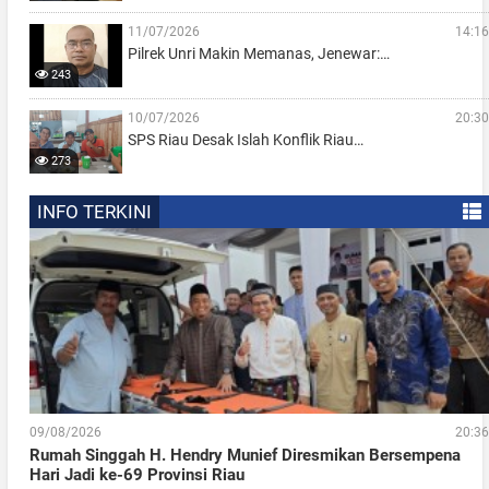
11/07/2026
14:16
Pilrek Unri Makin Memanas, Jenewar:…
243
10/07/2026
20:30
SPS Riau Desak Islah Konflik Riau…
273
INFO TERKINI
09/08/2026
20:36
Rumah Singgah H. Hendry Munief Diresmikan Bersempena
Hari Jadi ke-69 Provinsi Riau