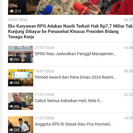
213
29/07/2026
20:27
Eks Karyawan RPG Adukan Nasib Terkait Hak Rp7,7 Miliar Tak
Kunjung Dibayar ke Penasehat Khusus Presiden Bidang
Tenaga Kerja
27/07/2026
16:48
DPRD Riau Jadwalkan Panggil Manajemen…
360
19/07/2026
09:50
Pimred Award dan Pena Emas 2026 Resmi…
353
11/07/2026
22:22
Cabut Semua Kebaikan Hati, Rida K…
490
11/07/2026
14:23
Anggota DPD RI Desak Riau Pos Hormati…
242