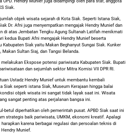
a OPD. Hendry Munief juga didampingi oleh para staf, anggota
KS Siak.
umlah objek wisata sejarah di Kota Siak. Seperti Istana Siak,
 Siak Dr. Afni juga menyempatkan mengajak Hendry Munief dan
an di atas Jembatan Tengku Agung Sultanah Latifah menikmati
ri kedua Bupati Afni mengajak Hendry Munief beserta
u Kabupaten Siak yaitu Makan Beghanyut Sungai Siak. Kunker
 Makan Sultan Siaj, dan Tangsi Belanda.
 melakukan Ekspose potensi pariwisata Kabupaten Siak. Bupati
pariwisataan dan sejumlah sektor Mitra Komisi VII DPR RI.
ntuan Ustadz Hendry Munief untuk membantu kembali
ta Siak seperti istana Siak, Museum Kerajaan hingga balai
kondisi objek wisata ini sangat tidak layak saat ini. Wisata
ng sangat penting atas perjalanan bangsa ini.
ul-betul diperhatikan oleh pemerintah pusat. APBD Siak saat ini
m strategis baik pariwisata, UMKM, ekonomi kreatif. Apalagi
ta harapkan karena berbagai regulasi dan persoalan teknis di
s Hendry Munief.