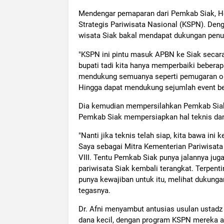
Mendengar pemaparan dari Pemkab Siak, He
Strategis Pariwisata Nasional (KSPN). Deng
wisata Siak bakal mendapat dukungan penu
"KSPN ini pintu masuk APBN ke Siak secara
bupati tadi kita hanya memperbaiki bebera
mendukung semuanya seperti pemugaran objek
Hingga dapat mendukung sejumlah event bes
Dia kemudian mempersilahkan Pemkab Siak 
Pemkab Siak mempersiapkan hal teknis dan 
"Nanti jika teknis telah siap, kita bawa in
Saya sebagai Mitra Kementerian Pariwisat
VIII. Tentu Pemkab Siak punya jalannya ju
pariwisata Siak kembali terangkat. Terpenti
punya kewajiban untuk itu, melihat dukunga
tegasnya.
Dr. Afni menyambut antusias usulan ustadz
dana kecil, dengan program KSPN mereka a