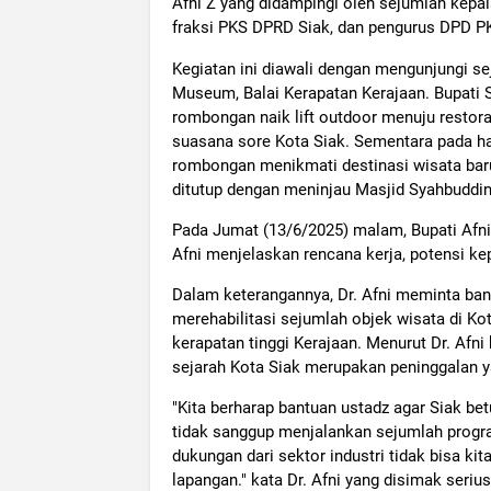
Afni Z yang didampingi oleh sejumlah kepal
fraksi PKS DPRD Siak, dan pengurus DPD P
Kegiatan ini diawali dengan mengunjungi sej
Museum, Balai Kerapatan Kerajaan. Bupati
rombongan naik lift outdoor menuju restor
suasana sore Kota Siak. Sementara pada ha
rombongan menikmati destinasi wisata bar
ditutup dengan meninjau Masjid Syahbuddin,
Pada Jumat (13/6/2025) malam, Bupati Afni
Afni menjelaskan rencana kerja, potensi ke
Dalam keterangannya, Dr. Afni meminta ba
merehabilitasi sejumlah objek wisata di Ko
kerapatan tinggi Kerajaan. Menurut Dr. Afni 
sejarah Kota Siak merupakan peninggalan ya
"Kita berharap bantuan ustadz agar Siak bet
tidak sanggup menjalankan sejumlah progra
dukungan dari sektor industri tidak bisa ki
lapangan." kata Dr. Afni yang disimak seriu