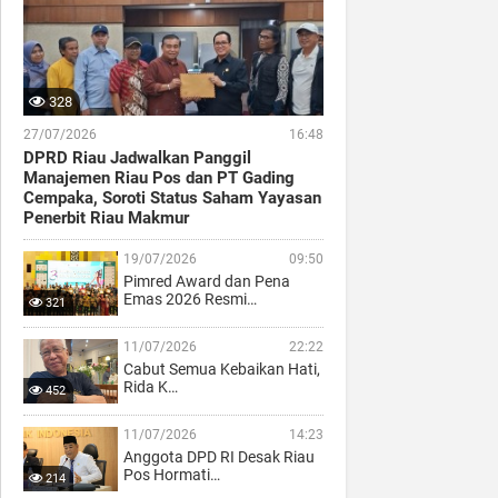
328
27/07/2026
16:48
DPRD Riau Jadwalkan Panggil
Manajemen Riau Pos dan PT Gading
Cempaka, Soroti Status Saham Yayasan
Penerbit Riau Makmur
19/07/2026
09:50
Pimred Award dan Pena
Emas 2026 Resmi…
321
11/07/2026
22:22
Cabut Semua Kebaikan Hati,
Rida K…
452
11/07/2026
14:23
Anggota DPD RI Desak Riau
Pos Hormati…
214