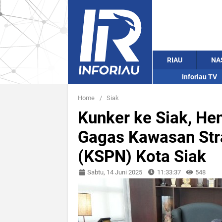
RIAU
NA
Inforiau TV
Home
/
Siak
Kunker ke Siak, He
Gagas Kawasan Stra
(KSPN) Kota Siak
Sabtu, 14 Juni 2025
11:33:37
548