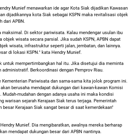
ndry Munief menawarkan ide agar Kota Siak dijadikan Kawasan
an dijadikannya kota Siak sebagai KSPN maka revitalisasi objek
h dari APBN.
 maksimal. Di sektor pariwisata. Kalau mendengar usulan ibu
pa objek wisata secara parsial. Jika sudah KSPN, APBN dapat
 wisata, infrastruktur seperti jalan, jembatan, dan lainnya.
ar di lokasi KSPN." kata Hendry Munief.
untuk mempertimbangkan hal itu. Jika disetujui dia meminta
administratif. Berkoordinasi dengan Pemprov Riau.
i ke Kementerian Pariwisata dan sama-sama kita jolok program ini.
a akan berusaha mendapat dukungan dari kawan-kawan Komisi
ga. Mudah-mudahan dengan adanya usaha ini maka kondisi
ng warisan sejarah Kerajaan Siak terus terjaga. Pemerintah
n besar Kerajaan Siak sangat besar di saat kemerdekaan"
 Hendry Munief. Dia mengibaratkan, awalnya mereka berharap
kan mendapat dukungan besar dari APBN nantinya.