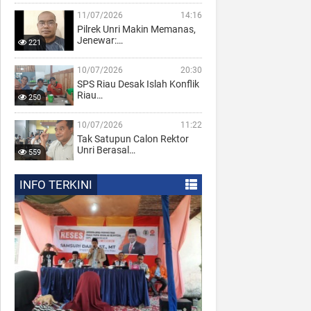
11/07/2026
14:16
Pilrek Unri Makin Memanas,
Jenewar:…
221
10/07/2026
20:30
SPS Riau Desak Islah Konflik
Riau…
250
10/07/2026
11:22
Tak Satupun Calon Rektor
Unri Berasal…
559
INFO TERKINI