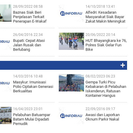
28/09/2022 08:58
14/10/2018 13:41
Baznas Siak Beri
Alfedri: Kesadaran
Penjelasan Terkait
Masyarakat Siak Bayar
Penerapan E-Wakaf
Zakat Makin Meningkat
26/04/2016 22:34
20/06/2022 20:14
Bupati: Cepat Atasi
HUT Bhayangkara ke 76,
Jalan Rusak dan
Polres Siak Gelar Fun
Berlubang
Bike
14/03/2016 10:48
08/02/2023 06:23
Masykur: Imunisasi
Gempa Turki Picu
Polio Ciptakan Generasi
Kebakaran di Pelabuhan
Berkualitas
Iskenderun, Ratusan
Kontainer Hangus
16/04/2023 23:01
22/09/2016 09:17
Pelabuhan Batuampar
Awasi dan Laporkan
Batam Mulai Dipadati
Oknum Parkir Nakal
Pemudik