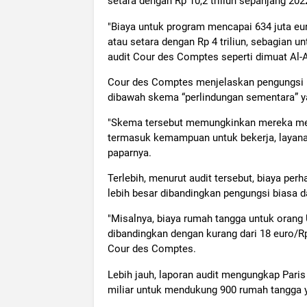
setara dengan Rp 10,2 triliun sepanjang 202
"Biaya untuk program mencapai 634 juta eu
atau setara dengan Rp 4 triliun, sebagian unt
audit Cour des Comptes seperti dimuat Al-A
Cour des Comptes menjelaskan pengungsi U
dibawah skema “perlindungan sementara” y
"Skema tersebut memungkinkan mereka meng
termasuk kemampuan untuk bekerja, layanan
paparnya.
Terlebih, menurut audit tersebut, biaya per
lebih besar dibandingkan pengungsi biasa da
"Misalnya, biaya rumah tangga untuk orang U
dibandingkan dengan kurang dari 18 euro/Rp 
Cour des Comptes.
Lebih jauh, laporan audit mengungkap Paris
miliar untuk mendukung 900 rumah tangga y