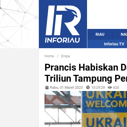
RIAU
NA
Inforiau TV
Home
/
Eropa
Prancis Habiskan D
Triliun Tampung Pe
Rabu, 01 Maret 2023
10:29:29
620