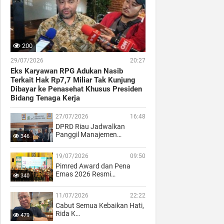
200
29/07/2026
20:27
Eks Karyawan RPG Adukan Nasib
Terkait Hak Rp7,7 Miliar Tak Kunjung
Dibayar ke Penasehat Khusus Presiden
Bidang Tenaga Kerja
27/07/2026
16:48
DPRD Riau Jadwalkan
Panggil Manajemen…
346
19/07/2026
09:50
Pimred Award dan Pena
Emas 2026 Resmi…
340
11/07/2026
22:22
Cabut Semua Kebaikan Hati,
Rida K…
479