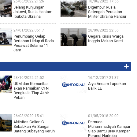
26/06/2022 21:26
18/06/2022 17:55
Jelang Kunjungan
Digempur Rusia,
Jokowi, Rusia Hantam
Setengah Peralatan
Ibukota Ukraina
Militer Ukraina Hancur
24/01/2022 06:17
28/09/2022 22:56
Penumpang Gelap
Gegara Krisis Warga
Bertahan Hidup di Roda
Inggris Makan Karet
Pesawat Selama 11
Jam
23/10/2022 21:52
16/12/2017 21:37
UKM dan Komunitas
Arya Ancam Laporkan
akan Ramaikan CFN
Balik LE
Bengkalis Tiap Akhir
Pekan
26/03/2020 15:41
01/05/2018 20:00
Aktivitas Galian C
Pemuda
Sebabkan Air Sungai
Muhammadiyah Kampar
Batang Subayang Keruh
Siap Bantu BNK Kampar
Perangi Narkoba