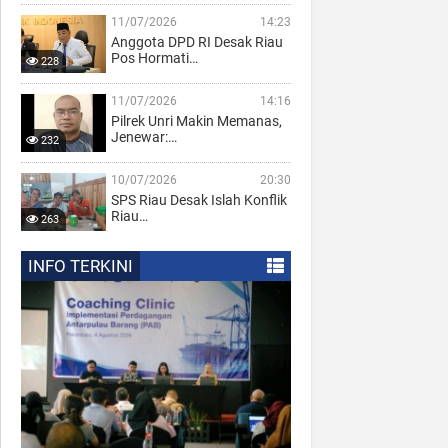
11/07/2026
14:23
Anggota DPD RI Desak Riau
Pos Hormati…
228
11/07/2026
14:16
Pilrek Unri Makin Memanas,
Jenewar:…
232
10/07/2026
20:30
SPS Riau Desak Islah Konflik
Riau…
263
INFO TERKINI