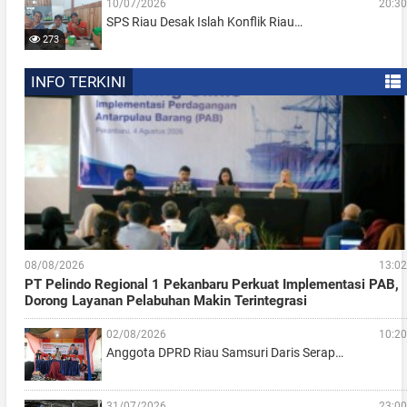
10/07/2026
20:30
SPS Riau Desak Islah Konflik Riau…
273
INFO TERKINI
08/08/2026
13:02
PT Pelindo Regional 1 Pekanbaru Perkuat Implementasi PAB,
Dorong Layanan Pelabuhan Makin Terintegrasi
02/08/2026
10:20
Anggota DPRD Riau Samsuri Daris Serap…
31/07/2026
23:00