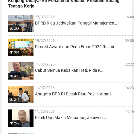
Kunjung Dibayar ke Penasehat Khusus Presiden Bidang
Tenaga Kerja
27/07/2026
16:48
DPRD Riau Jadwalkan Panggil Manajemen…
358
19/07/2026
09:50
Pimred Award dan Pena Emas 2026 Resmi…
351
11/07/2026
22:22
Cabut Semua Kebaikan Hati, Rida K…
490
11/07/2026
14:23
Anggota DPD RI Desak Riau Pos Hormati…
241
11/07/2026
14:16
Pilrek Unri Makin Memanas, Jenewar:…
242