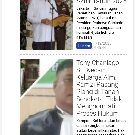
Akhir Tahun 2025
Jakarta – Satuan Tugas
Penertiban Kawasan Hutan
(Satgas PKH) bentukan
Presiden Prabowo Subianto
menargetkan penguasaan
kembali 4 juta hektare
kawasan
11/12/2025 ⋅
Hukrim
04:45:44
Tony Chaniago
SH Kecam
Keluarga Alm.
Ramzi Pasang
Plang di Tanah
Sengketa: Tidak
Menghormati
Proses Hukum
Kampar - Ketika status tanah
dalam sengketa hukum,
status kepemilikan atau hak