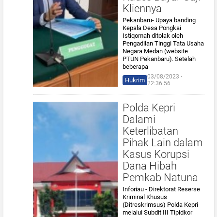
Kliennya
Pekanbaru- Upaya banding
Kepala Desa Pongkai
Istiqomah ditolak oleh
Pengadilan Tinggi Tata Usaha
Negara Medan (website
PTUN Pekanbaru). Setelah
beberapa
03/08/2023 ⋅
Hukrim
22:36:56
Polda Kepri
Dalami
Keterlibatan
Pihak Lain dalam
Kasus Korupsi
Dana Hibah
Pemkab Natuna
Inforiau - Direktorat Reserse
Kriminal Khusus
(Ditreskrimsus) Polda Kepri
melalui Subdit III Tipidkor