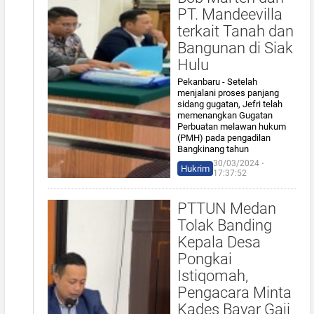
PT. Mandeevilla
terkait Tanah dan
Bangunan di Siak
Hulu
Pekanbaru - Setelah
menjalani proses panjang
sidang gugatan, Jefri telah
memenangkan Gugatan
Perbuatan melawan hukum
(PMH) pada pengadilan
Bangkinang tahun
30/03/2024 ⋅
Hukrim
17:37:52
PTTUN Medan
Tolak Banding
Kepala Desa
Pongkai
Istiqomah,
Pengacara Minta
Kades Bayar Gaji