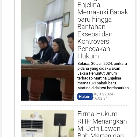
Enjelina,
Memasuki Babak
baru hingga
Bantahan
Eksepsi dan
Kontroversi
Penegakan
Hukum
Selasa, 30 Juli 2024, perkara
pidana yang didakwakan
Jaksa Penuntut Umum
terhadap Martina Enjelina
memasuki babak baru.
Martina didakwa berdasarkan
30/07/2024 ⋅
Hukrim
16:02:34
Firma Hukum
RHP Menangkan
M. Jefri Lawan
Bob Marten dan