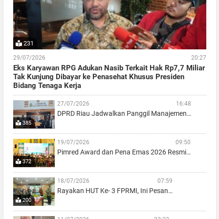
231
29/07/2026
20:27
Eks Karyawan RPG Adukan Nasib Terkait Hak Rp7,7 Miliar
Tak Kunjung Dibayar ke Penasehat Khusus Presiden
Bidang Tenaga Kerja
27/07/2026
16:48
DPRD Riau Jadwalkan Panggil Manajemen…
385
19/07/2026
09:50
Pimred Award dan Pena Emas 2026 Resmi…
372
18/07/2026
07:59
Rayakan HUT Ke- 3 FPRMI, Ini Pesan…
200