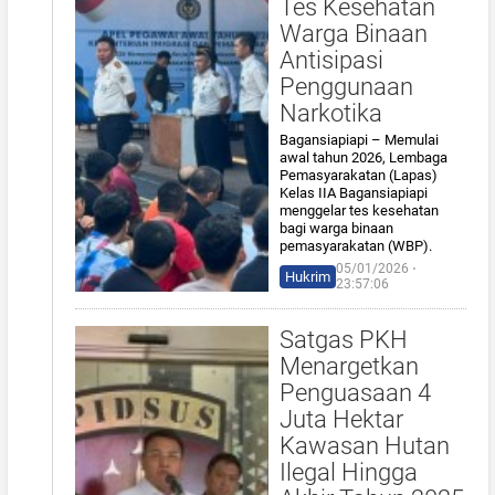
Tes Kesehatan
Warga Binaan
Antisipasi
Penggunaan
Narkotika
Bagansiapiapi – Memulai
awal tahun 2026, Lembaga
Pemasyarakatan (Lapas)
Kelas IIA Bagansiapiapi
menggelar tes kesehatan
bagi warga binaan
pemasyarakatan (WBP).
05/01/2026 ⋅
Hukrim
23:57:06
Satgas PKH
Menargetkan
Penguasaan 4
Juta Hektar
Kawasan Hutan
Ilegal Hingga