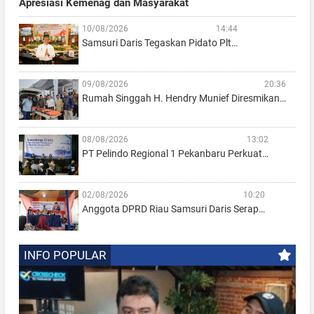
Apresiasi Kemenag dan Masyarakat
10/08/2026
14:44
Samsuri Daris Tegaskan Pidato Plt…
09/08/2026
20:36
Rumah Singgah H. Hendry Munief Diresmikan…
08/08/2026
13:02
PT Pelindo Regional 1 Pekanbaru Perkuat…
02/08/2026
10:20
Anggota DPRD Riau Samsuri Daris Serap…
INFO POPULAR