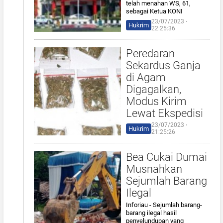
telah menahan WS, 61,
sebagai Ketua KONI
23/07/2023 ⋅
Hukrim
22:25:36
Peredaran
Sekardus Ganja
di Agam
Digagalkan,
Modus Kirim
Lewat Ekspedisi
23/07/2023 ⋅
Hukrim
21:25:26
Bea Cukai Dumai
Musnahkan
Sejumlah Barang
Ilegal
Inforiau - Sejumlah barang-
barang ilegal hasil
penyelundupan yang