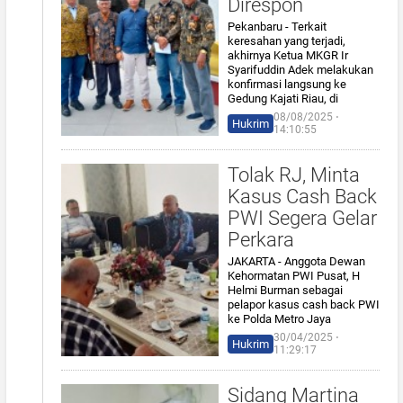
Direspon
Pekanbaru - Terkait
keresahan yang terjadi,
akhirnya Ketua MKGR Ir
Syarifuddin Adek melakukan
konfirmasi langsung ke
Gedung Kajati Riau, di
08/08/2025 ⋅
Hukrim
14:10:55
Tolak RJ, Minta
Kasus Cash Back
PWI Segera Gelar
Perkara
JAKARTA - Anggota Dewan
Kehormatan PWI Pusat, H
Helmi Burman sebagai
pelapor kasus cash back PWI
ke Polda Metro Jaya
30/04/2025 ⋅
Hukrim
11:29:17
Sidang Martina