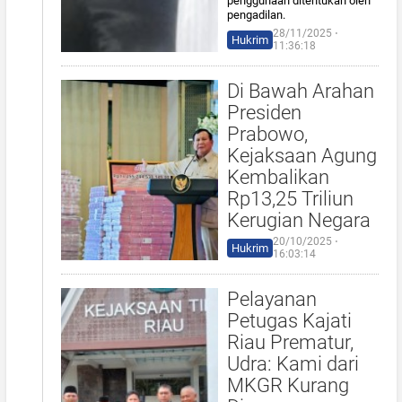
penggunaan ditentukan oleh
pengadilan.
28/11/2025 ⋅
Hukrim
11:36:18
Di Bawah Arahan
Presiden
Prabowo,
Kejaksaan Agung
Kembalikan
Rp13,25 Triliun
Kerugian Negara
20/10/2025 ⋅
Hukrim
16:03:14
Pelayanan
Petugas Kajati
Riau Prematur,
Udra: Kami dari
MKGR Kurang