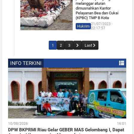
melanggar aturan
dimusnahkan Kantor
Pelayanan Bea dan Cukai
(KPBC) TMP B Kota
21/07/2023 ⋅
Hukrim
22:17:57
1
2
3
Last
INFO TERKINI
10/08/2026
16:01
DPW BKPRMI Riau Gelar GEBER MAS Gelombang I, Dapat