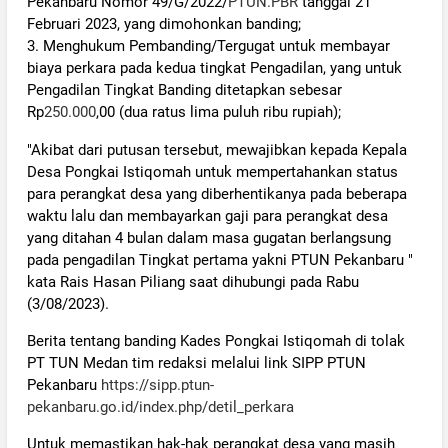
Pekanbaru Nomor 49/G/2022/
PTUN.PBR
tanggal 21
Februari 2023, yang dimohonkan banding;
3. Menghukum Pembanding/Tergugat untuk membayar
biaya perkara pada kedua tingkat Pengadilan, yang untuk
Pengadilan Tingkat Banding ditetapkan sebesar
Rp
250.000
,00 (dua ratus lima puluh ribu rupiah);
"Akibat dari putusan tersebut, mewajibkan kepada Kepala
Desa Pongkai Istiqomah untuk mempertahankan status
para perangkat desa yang diberhentikanya pada beberapa
waktu lalu dan membayarkan gaji para perangkat desa
yang ditahan 4 bulan dalam masa gugatan berlangsung
pada pengadilan Tingkat pertama yakni PTUN Pekanbaru "
kata Rais Hasan Piliang saat dihubungi pada Rabu
(3/08/2023).
Berita tentang banding Kades Pongkai Istiqomah di tolak
PT TUN Medan tim redaksi melalui link SIPP PTUN
Pekanbaru
https://sipp.ptun-
pekanbaru.go.id/index.php/detil_perkara
Untuk memastikan hak-hak perangkat desa yang masih