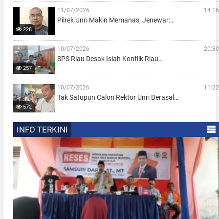
11/07/2026
14:16
Pilrek Unri Makin Memanas, Jenewar:…
228
10/07/2026
20:30
SPS Riau Desak Islah Konflik Riau…
257
10/07/2026
11:22
Tak Satupun Calon Rektor Unri Berasal…
572
INFO TERKINI