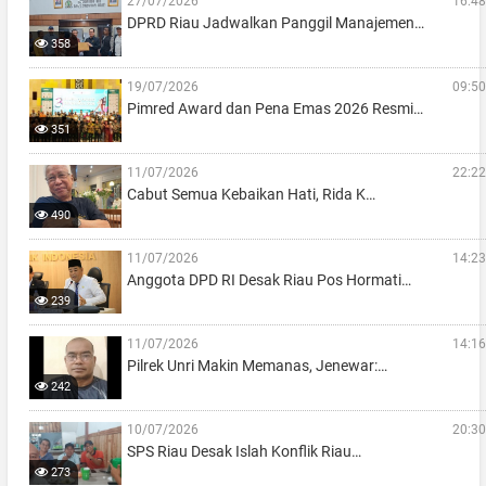
27/07/2026
16:48
DPRD Riau Jadwalkan Panggil Manajemen…
358
19/07/2026
09:50
Pimred Award dan Pena Emas 2026 Resmi…
351
11/07/2026
22:22
Cabut Semua Kebaikan Hati, Rida K…
490
11/07/2026
14:23
Anggota DPD RI Desak Riau Pos Hormati…
239
11/07/2026
14:16
Pilrek Unri Makin Memanas, Jenewar:…
242
10/07/2026
20:30
SPS Riau Desak Islah Konflik Riau…
273