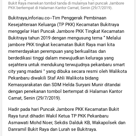
Bukit Raya menekan tombol tanda di mulainya hari puncak Jambore
PKK bertempat di Halaman Kantor Camat, Senin (29/7/2019).
Bukitraya,inforiau.co--Tim Penggerak Pembinaan
Kesejahteraan Keluarga (TP PKK) Kecamatan Bukitraya
menggelar Hari Puncak Jambore PKK Tingkat Kecamatan
Bukitraya tahun 2019 dengan mengusung tema “ Melalui
jambore PKK tingkat kecamatan Bukit Raya mari kita
memerdayakan perempuan yang berkualitas dan
berdedikasi tinggi dalam mewujudkan keluraga yang
sejahtera untuk mendukung terwujudnya pekanbaru smart
city yang madani " yang dibuka secara resmi oleh Walikota
Pekanbaru diwakili Staf Ahli Walikota bidang
Kemasyarakatan dan SDM Helda Suryani Munir ditandai
dengan penekanan tombol bertempat di Halaman Kantor
Camat, Senin (29/7/2019).
Hadir pada hari Puncak Jambore PKK Kecamatan Bukit
Raya turut dihadiri Wakil Ketua TP PKK Pekanbaru
Asmawati Mohd Noer, Sekdis Dalduk KB, Wakapolsek dan
Danramil Bukit Raya dan Lurah se Bukitraya.