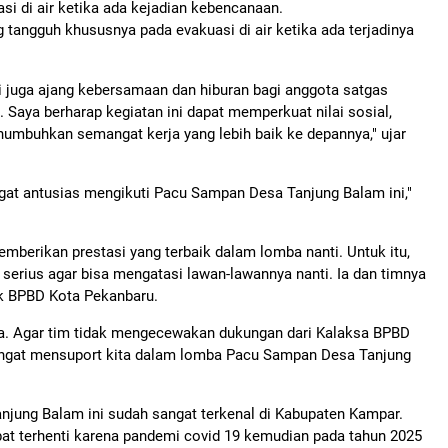
i di air ketika ada kejadian kebencanaan.
g tangguh khususnya pada evakuasi di air ketika ada terjadinya
i juga ajang kebersamaan dan hiburan bagi anggota satgas
Saya berharap kegiatan ini dapat memperkuat nilai sosial,
umbuhkan semangat kerja yang lebih baik ke depannya," ujar
ngat antusias mengikuti Pacu Sampan Desa Tanjung Balam ini,"
mberikan prestasi yang terbaik dalam lomba nanti. Untuk itu,
n serius agar bisa mengatasi lawan-lawannya nanti. Ia dan timnya
k BPBD Kota Pekanbaru.
aga. Agar tim tidak mengecewakan dukungan dari Kalaksa BPBD
sangat mensuport kita dalam lomba Pacu Sampan Desa Tanjung
jung Balam ini sudah sangat terkenal di Kabupaten Kampar.
at terhenti karena pandemi covid 19 kemudian pada tahun 2025