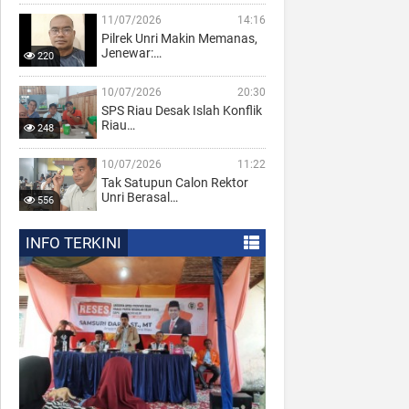
11/07/2026
14:16
Pilrek Unri Makin Memanas,
Jenewar:…
220
10/07/2026
20:30
SPS Riau Desak Islah Konflik
Riau…
248
10/07/2026
11:22
Tak Satupun Calon Rektor
Unri Berasal…
556
INFO TERKINI