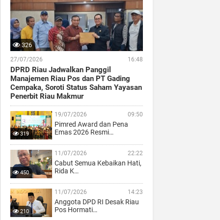
326
27/07/2026
16:48
DPRD Riau Jadwalkan Panggil
Manajemen Riau Pos dan PT Gading
Cempaka, Soroti Status Saham Yayasan
Penerbit Riau Makmur
19/07/2026
09:50
Pimred Award dan Pena
Emas 2026 Resmi…
319
11/07/2026
22:22
Cabut Semua Kebaikan Hati,
Rida K…
450
11/07/2026
14:23
Anggota DPD RI Desak Riau
Pos Hormati…
210