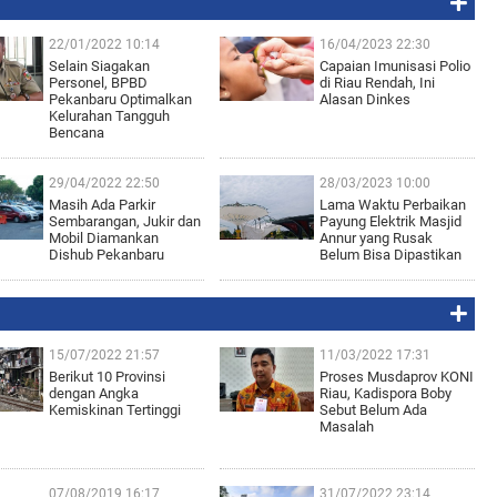
22/01/2022 10:14
16/04/2023 22:30
Selain Siagakan
Capaian Imunisasi Polio
Personel, BPBD
di Riau Rendah, Ini
Pekanbaru Optimalkan
Alasan Dinkes
Kelurahan Tangguh
Bencana
29/04/2022 22:50
28/03/2023 10:00
Masih Ada Parkir
Lama Waktu Perbaikan
Sembarangan, Jukir dan
Payung Elektrik Masjid
Mobil Diamankan
Annur yang Rusak
Dishub Pekanbaru
Belum Bisa Dipastikan
15/07/2022 21:57
11/03/2022 17:31
Berikut 10 Provinsi
Proses Musdaprov KONI
dengan Angka
Riau, Kadispora Boby
Kemiskinan Tertinggi
Sebut Belum Ada
Masalah
07/08/2019 16:17
31/07/2022 23:14