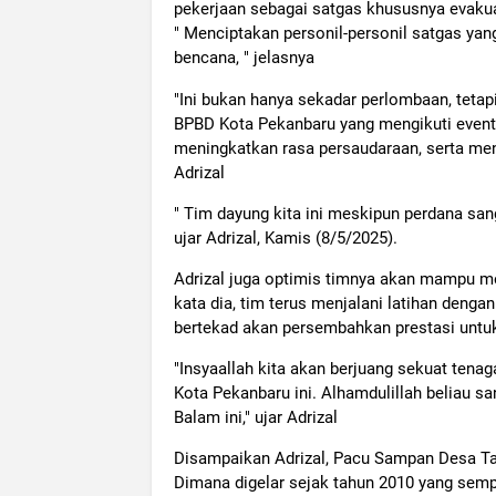
pekerjaan sebagai satgas khususnya evakuas
" Menciptakan personil-personil satgas yan
bencana, " jelasnya
"Ini bukan hanya sekadar perlombaan, tetap
BPBD Kota Pekanbaru yang mengikuti event. 
meningkatkan rasa persaudaraan, serta men
Adrizal
" Tim dayung kita ini meskipun perdana sa
ujar Adrizal, Kamis (8/5/2025).
Adrizal juga optimis timnya akan mampu me
kata dia, tim terus menjalani latihan denga
bertekad akan persembahkan prestasi untu
"Insyaallah kita akan berjuang sekuat ten
Kota Pekanbaru ini. Alhamdulillah beliau 
Balam ini," ujar Adrizal
Disampaikan Adrizal, Pacu Sampan Desa Tan
Dimana digelar sejak tahun 2010 yang semp