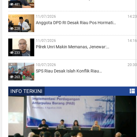
481
11/07/2026
14:23
Anggota DPD RI Desak Riau Pos Hormati…
228
11/07/2026
14:16
Pilrek Unri Makin Memanas, Jenewar:…
233
10/07/2026
20:30
SPS Riau Desak Islah Konflik Riau…
263
INFO TERKINI