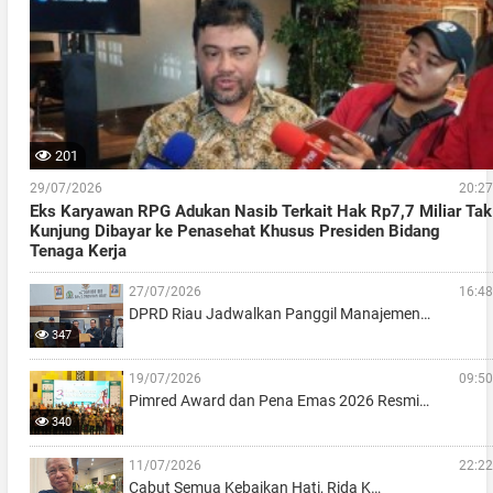
201
29/07/2026
20:27
Eks Karyawan RPG Adukan Nasib Terkait Hak Rp7,7 Miliar Tak
Kunjung Dibayar ke Penasehat Khusus Presiden Bidang
Tenaga Kerja
27/07/2026
16:48
DPRD Riau Jadwalkan Panggil Manajemen…
347
19/07/2026
09:50
Pimred Award dan Pena Emas 2026 Resmi…
340
11/07/2026
22:22
Cabut Semua Kebaikan Hati, Rida K…