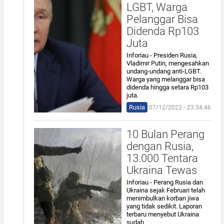
LGBT, Warga
Pelanggar Bisa
Didenda Rp103
Juta
Inforiau - Presiden Rusia,
Vladimir Putin, mengesahkan
undang-undang anti-LGBT.
Warga yang melanggar bisa
didenda hingga setara Rp103
juta.
Rusia
07/12/2022 ⋅ 23:34:46
10 Bulan Perang
dengan Rusia,
13.000 Tentara
Ukraina Tewas
Inforiau - Perang Rusia dan
Ukraina sejak Februari telah
menimbulkan korban jiwa
yang tidak sedikit. Laporan
terbaru menyebut Ukraina
sudah