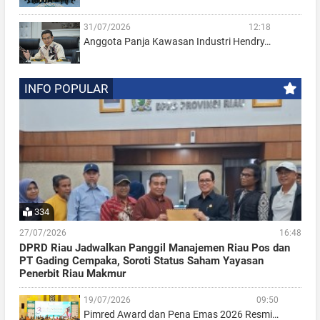
31/07/2026
12:18
Anggota Panja Kawasan Industri Hendry…
INFO POPULAR
334
27/07/2026
16:48
DPRD Riau Jadwalkan Panggil Manajemen Riau Pos dan
PT Gading Cempaka, Soroti Status Saham Yayasan
Penerbit Riau Makmur
19/07/2026
09:50
Pimred Award dan Pena Emas 2026 Resmi…