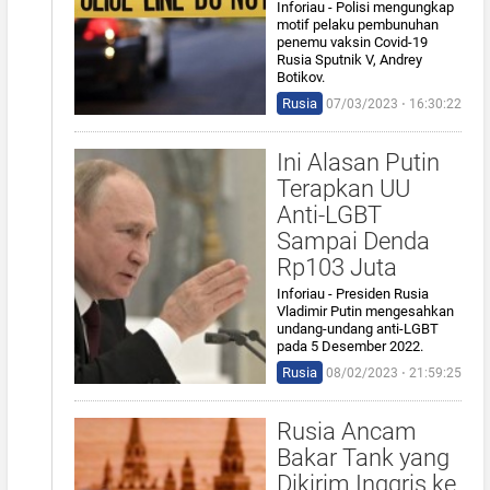
Inforiau - Polisi mengungkap
motif pelaku pembunuhan
penemu vaksin Covid-19
Rusia Sputnik V, Andrey
Botikov.
Rusia
07/03/2023 ⋅ 16:30:22
Ini Alasan Putin
Terapkan UU
Anti-LGBT
Sampai Denda
Rp103 Juta
Inforiau - Presiden Rusia
Vladimir Putin mengesahkan
undang-undang anti-LGBT
pada 5 Desember 2022.
Rusia
08/02/2023 ⋅ 21:59:25
Rusia Ancam
Bakar Tank yang
Dikirim Inggris ke