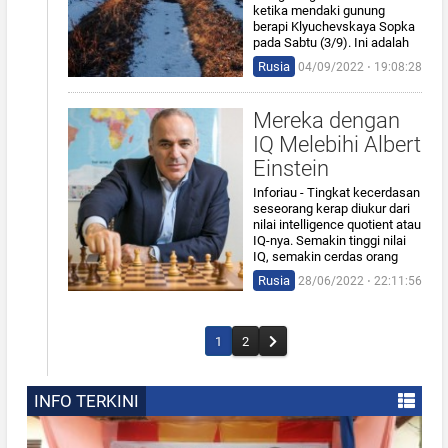
ketika mendaki gunung
berapi Klyuchevskaya Sopka
pada Sabtu (3/9). Ini adalah
Rusia
04/09/2022 ⋅ 19:08:28
Mereka dengan
IQ Melebihi Albert
Einstein
Inforiau - Tingkat kecerdasan
seseorang kerap diukur dari
nilai intelligence quotient atau
IQ-nya. Semakin tinggi nilai
IQ, semakin cerdas orang
Rusia
28/06/2022 ⋅ 22:11:56
1
2
INFO TERKINI