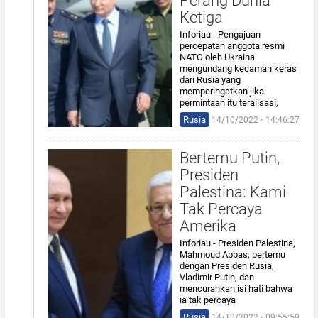
Perang Dunia
Ketiga
Inforiau - Pengajuan
percepatan anggota resmi
NATO oleh Ukraina
mengundang kecaman keras
dari Rusia yang
memperingatkan jika
permintaan itu teralisasi,
Rusia
14/10/2022 ⋅ 14:46:27
Bertemu Putin,
Presiden
Palestina: Kami
Tak Percaya
Amerika
Inforiau - Presiden Palestina,
Mahmoud Abbas, bertemu
dengan Presiden Rusia,
Vladimir Putin, dan
mencurahkan isi hati bahwa
ia tak percaya
Rusia
14/10/2022 ⋅ 09:55:59