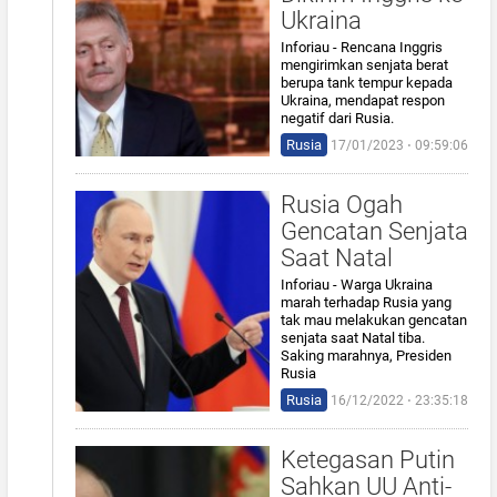
Ukraina
Inforiau - Rencana Inggris
mengirimkan senjata berat
berupa tank tempur kepada
Ukraina, mendapat respon
negatif dari Rusia.
Rusia
17/01/2023 ⋅ 09:59:06
Rusia Ogah
Gencatan Senjata
Saat Natal
Inforiau - Warga Ukraina
marah terhadap Rusia yang
tak mau melakukan gencatan
senjata saat Natal tiba.
Saking marahnya, Presiden
Rusia
Rusia
16/12/2022 ⋅ 23:35:18
Ketegasan Putin
Sahkan UU Anti-