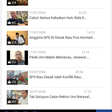
328
11/07/2026
22:22
Cabut Semua Kebaikan Hati, Rida K…
457
11/07/2026
14:23
Anggota DPD RI Desak Riau Pos Hormati…
214
11/07/2026
14:16
Pilrek Unri Makin Memanas, Jenewar:…
222
10/07/2026
20:30
SPS Riau Desak Islah Konflik Riau…
252
10/07/2026
11:22
Tak Satupun Calon Rektor Unri Berasal…
563