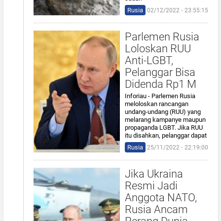
Rusia
02/12/2022 ⋅ 23:55:15
Parlemen Rusia
Loloskan RUU
Anti-LGBT,
Pelanggar Bisa
Didenda Rp1 M
Inforiau - Parlemen Rusia
meloloskan rancangan
undang-undang (RUU) yang
melarang kampanye maupun
propaganda LGBT. Jika RUU
itu disahkan, pelanggar dapat
Rusia
25/11/2022 ⋅ 22:19:00
Jika Ukraina
Resmi Jadi
Anggota NATO,
Rusia Ancam