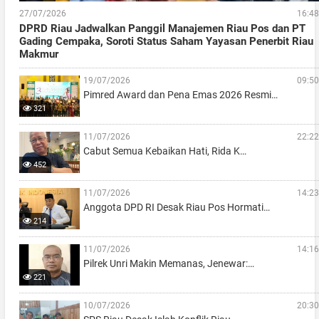
27/07/2026
16:48
DPRD Riau Jadwalkan Panggil Manajemen Riau Pos dan PT
Gading Cempaka, Soroti Status Saham Yayasan Penerbit Riau
Makmur
19/07/2026
09:50
Pimred Award dan Pena Emas 2026 Resmi…
321
11/07/2026
22:22
Cabut Semua Kebaikan Hati, Rida K…
452
11/07/2026
14:23
Anggota DPD RI Desak Riau Pos Hormati…
214
11/07/2026
14:16
Pilrek Unri Makin Memanas, Jenewar:…
221
10/07/2026
20:30