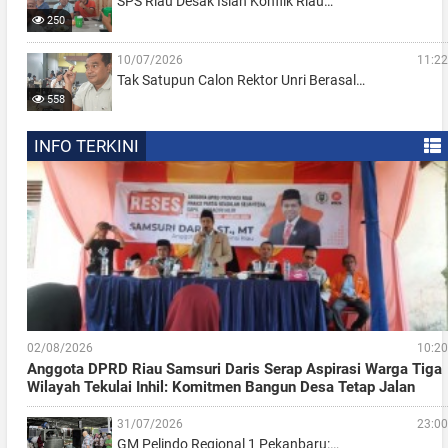
SPS Riau Desak Islah Konflik Riau…
250
10/07/2026
11:22
Tak Satupun Calon Rektor Unri Berasal…
558
INFO TERKINI
02/08/2026
10:20
Anggota DPRD Riau Samsuri Daris Serap Aspirasi Warga Tiga
Wilayah Tekulai Inhil: Komitmen Bangun Desa Tetap Jalan
31/07/2026
23:00
GM Pelindo Regional 1 Pekanbaru:…