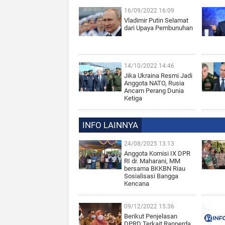
16/09/2022 16:09
Vladimir Putin Selamat
dari Upaya Pembunuhan
14/10/2022 14:46
Jika Ukraina Resmi Jadi
Anggota NATO, Rusia
Ancam Perang Dunia
Ketiga
INFO LAINNYA
24/08/2025 13:13
Anggota Komisi IX DPR
RI dr. Maharani, MM
bersama BKKBN Riau
Sosialisasi Bangga
Kencana
09/12/2022 15:36
Berikut Penjelasan
DPRD Terkait Ranperda