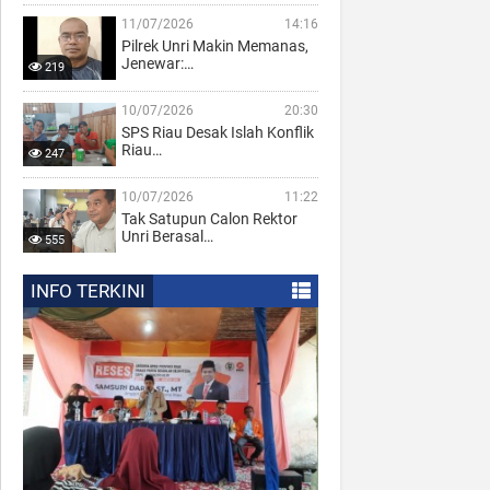
11/07/2026
14:16
Pilrek Unri Makin Memanas,
Jenewar:…
219
10/07/2026
20:30
SPS Riau Desak Islah Konflik
Riau…
247
10/07/2026
11:22
Tak Satupun Calon Rektor
Unri Berasal…
555
INFO TERKINI