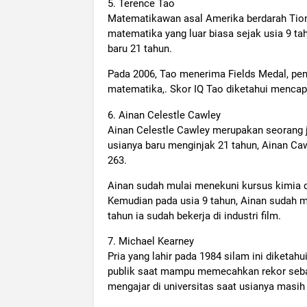
5. Terence Tao
Matematikawan asal Amerika berdarah Tio
matematika yang luar biasa sejak usia 9 t
baru 21 tahun.
Pada 2006, Tao menerima Fields Medal, pe
matematika,. Skor IQ Tao diketahui mencap
6. Ainan Celestle Cawley
Ainan Celestle Cawley merupakan seorang j
usianya baru menginjak 21 tahun, Ainan Caw
263.
Ainan sudah mulai menekuni kursus kimia di
Kemudian pada usia 9 tahun, Ainan sudah m
tahun ia sudah bekerja di industri film.
7. Michael Kearney
Pria yang lahir pada 1984 silam ini diketa
publik saat mampu memecahkan rekor sebaga
mengajar di universitas saat usianya masih