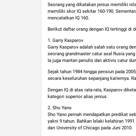
Seorang yang dikatakan jenius memiliki nilai
memiliki skor IQ sekitar 160-190. Sementa
mencatatkan IQ 160.
Berikut daftar orang dengan IQ tertinggi di d
1. Garry Kasparov
Garry Kasparov adalah salah satu orang den
seorang grandmaster catur asal Rusia yang 
Ia juga mantan penulis dan aktivis catur dun
Sejak tahun 1984 hingga pensiun pada 2005
secara keseluruhan sepanjang kariernya. Ra
Dengan IQ di atas rata-rata, Kasparov dike
kategori superior alias jenius.
2. Sho Yano
Sho Yano pernah mendapatkan predikat sebag
yakni 9 tahun. Bahkan lelaki kelahiran 1991
dari University of Chicago pada Juni 2010.