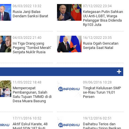
06/03/2022 13:32
07/12/2022 23:34
Rusia Janji Balas
Ketegasan Putin Sahkan
Dendam Sanksi Barat
UU Anti-LGBT, Warga
Pelanggar Bisa Didenda
Rp103 Juta
04/03/2022 21:40
16/12/2022 23:35
Ini Tiga Orang yang
Rusia Ogah Gencatan
Pegang "Tombol Merah"
Senjata Saat Natal
Senjata Nuklir Rusia
11/05/2022 18:48
09/06/2016 10:28
Mempercepat
Tingkat Kelulusan SMP
Pembangunan, Salah
se-Riau Turun 19,01
Satu Tujuan TMMD di di
Persen
Desa Muara Basung
17/11/2016 10:52
19/12/2016 02:51
Aktif Eskul Karate, 48
Daihatsu Terios dan
Murid SDN 187 Ikuti
Daihatsu Sirion Berikan