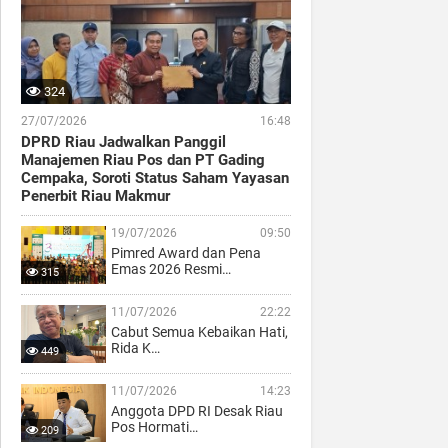
324
27/07/2026
16:48
DPRD Riau Jadwalkan Panggil
Manajemen Riau Pos dan PT Gading
Cempaka, Soroti Status Saham Yayasan
Penerbit Riau Makmur
19/07/2026
09:50
Pimred Award dan Pena
Emas 2026 Resmi…
315
11/07/2026
22:22
Cabut Semua Kebaikan Hati,
Rida K…
449
11/07/2026
14:23
Anggota DPD RI Desak Riau
Pos Hormati…
209