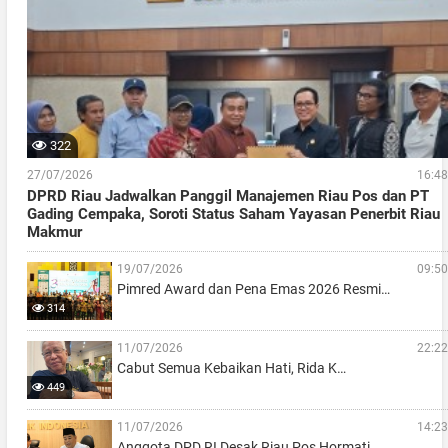
322
27/07/2026
16:48
DPRD Riau Jadwalkan Panggil Manajemen Riau Pos dan PT
Gading Cempaka, Soroti Status Saham Yayasan Penerbit Riau
Makmur
19/07/2026
09:50
Pimred Award dan Pena Emas 2026 Resmi…
314
11/07/2026
22:22
Cabut Semua Kebaikan Hati, Rida K…
449
11/07/2026
14:23
Anggota DPD RI Desak Riau Pos Hormati…