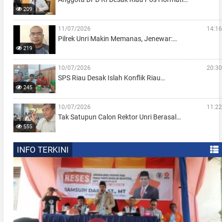
209
11/07/2026
14:16
Pilrek Unri Makin Memanas, Jenewar:…
219
10/07/2026
20:30
SPS Riau Desak Islah Konflik Riau…
245
10/07/2026
11:22
Tak Satupun Calon Rektor Unri Berasal…
555
INFO TERKINI