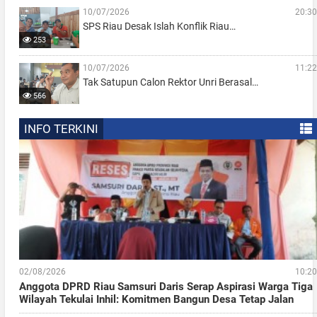
10/07/2026
20:30
SPS Riau Desak Islah Konflik Riau…
253
10/07/2026
11:22
Tak Satupun Calon Rektor Unri Berasal…
566
INFO TERKINI
02/08/2026
10:20
Anggota DPRD Riau Samsuri Daris Serap Aspirasi Warga Tiga
Wilayah Tekulai Inhil: Komitmen Bangun Desa Tetap Jalan