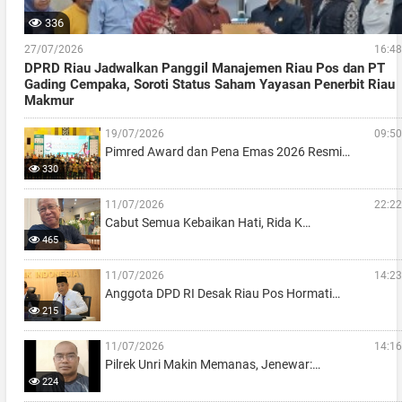
336
27/07/2026
16:48
DPRD Riau Jadwalkan Panggil Manajemen Riau Pos dan PT
Gading Cempaka, Soroti Status Saham Yayasan Penerbit Riau
Makmur
19/07/2026
09:50
Pimred Award dan Pena Emas 2026 Resmi…
330
11/07/2026
22:22
Cabut Semua Kebaikan Hati, Rida K…
465
11/07/2026
14:23
Anggota DPD RI Desak Riau Pos Hormati…
215
11/07/2026
14:16
Pilrek Unri Makin Memanas, Jenewar:…
224