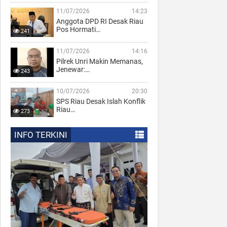
11/07/2026
14:23
Anggota DPD RI Desak Riau
Pos Hormati…
241
11/07/2026
14:16
Pilrek Unri Makin Memanas,
Jenewar:…
243
10/07/2026
20:30
SPS Riau Desak Islah Konflik
Riau…
273
INFO TERKINI