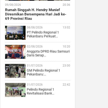
09/08/2026
20:36
Rumah Singgah H. Hendry Munief
Diresmikan Bersempena Hari Jadi ke-
69 Provinsi Riau
08/08/2026
13:02
PT Pelindo Regional 1
Pekanbaru Perkuat…
02/08/2026
10:20
Anggota DPRD Riau Samsuri
Daris Serap…
31/07/2026
23:00
GM Pelindo Regional 1
Pekanbaru:…
31/07/2026
22:42
Pelindo Regional 1
Revitalisasi Bank…