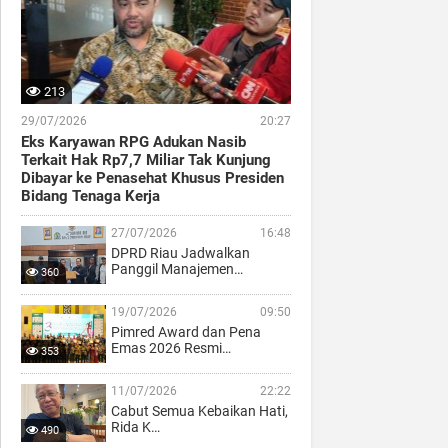
213
29/07/2026
20:27
Eks Karyawan RPG Adukan Nasib
Terkait Hak Rp7,7 Miliar Tak Kunjung
Dibayar ke Penasehat Khusus Presiden
Bidang Tenaga Kerja
27/07/2026
16:48
DPRD Riau Jadwalkan
Panggil Manajemen…
360
19/07/2026
09:50
Pimred Award dan Pena
Emas 2026 Resmi…
353
11/07/2026
22:22
Cabut Semua Kebaikan Hati,
Rida K…
490