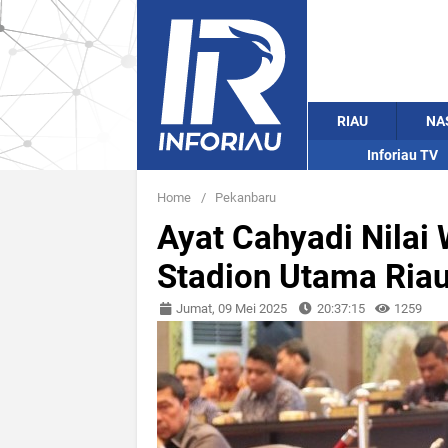
RIAU
NA
Inforiau TV
Home
/
Pekanbaru
Ayat Cahyadi Nilai
Stadion Utama Riau
Jumat, 09 Mei 2025
20:37:15
1259