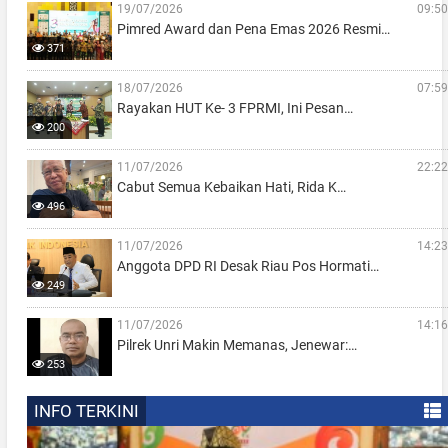
19/07/2026
09:50
Pimred Award dan Pena Emas 2026 Resmi…
371
18/07/2026
07:59
Rayakan HUT Ke- 3 FPRMI, Ini Pesan…
200
11/07/2026
22:22
Cabut Semua Kebaikan Hati, Rida K…
496
11/07/2026
14:23
Anggota DPD RI Desak Riau Pos Hormati…
249
11/07/2026
14:16
Pilrek Unri Makin Memanas, Jenewar:…
253
INFO TERKINI