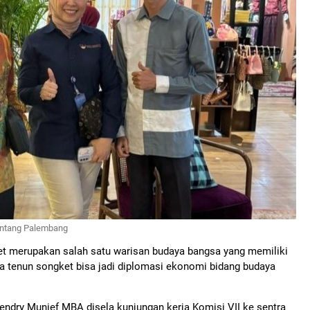
Kentang Palembang
ket merupakan salah satu warisan budaya bangsa yang memiliki
ya tenun songket bisa jadi diplomasi ekonomi bidang budaya
endry Munief MBA disela kunjungan kerja Komisi VII ke sentra