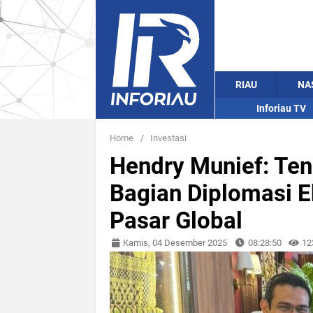
RIAU
NA
Inforiau TV
Home
/
Investasi
Hendry Munief: Ten
Bagian Diplomasi 
Pasar Global
Kamis, 04 Desember 2025
08:28:50
12