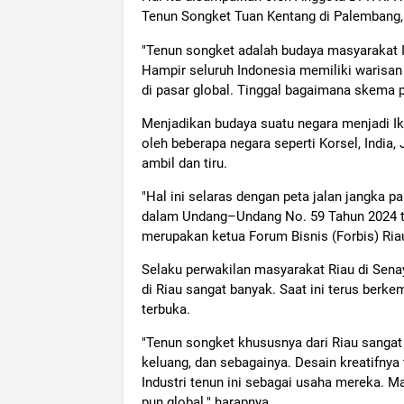
Tenun Songket Tuan Kentang di Palembang, 
"Tenun songket adalah budaya masyarakat I
Hampir seluruh Indonesia memiliki warisan b
di pasar global. Tinggal bagaimana skema p
Menjadikan budaya suatu negara menjadi Iko
oleh beberapa negara seperti Korsel, India,
ambil dan tiru.
"Hal ini selaras dengan peta jalan jangka p
dalam Undang–Undang No. 59 Tahun 2024 
merupakan ketua Forum Bisnis (Forbis) Riau
Selaku perwakilan masyarakat Riau di Sena
di Riau sangat banyak. Saat ini terus berk
terbuka.
"Tenun songket khususnya dari Riau sangat t
keluang, dan sebagainya. Desain kreatifny
Industri tenun ini sebagai usaha mereka. Ma
pun global." harapnya.