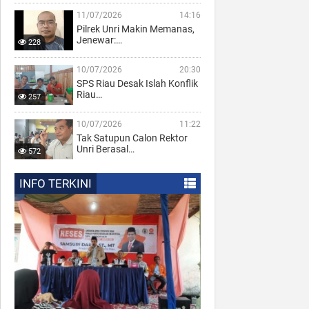
11/07/2026
14:16
Pilrek Unri Makin Memanas,
Jenewar:…
228
10/07/2026
20:30
SPS Riau Desak Islah Konflik
Riau…
257
10/07/2026
11:22
Tak Satupun Calon Rektor
Unri Berasal…
572
INFO TERKINI