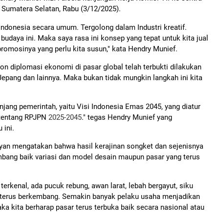
Sumatera Selatan, Rabu (3/12/2025).
ndonesia secara umum. Tergolong dalam Industri kreatif.
udaya ini. Maka saya rasa ini konsep yang tepat untuk kita jual
romosinya yang perlu kita susun," kata Hendry Munief.
n diplomasi ekonomi di pasar global telah terbukti dilakukan
 Jepang dan lainnya. Maka bukan tidak mungkin langkah ini kita
anjang pemerintah, yaitu Visi Indonesia Emas 2045, yang diatur
tentang RPJPN
2025-2045
." tegas Hendry Munief yang
 ini.
yan mengatakan bahwa hasil kerajinan songket dan sejenisnya
embang baik variasi dan model desain maupun pasar yang terus
erkenal, ada pucuk rebung, awan larat, lebah bergayut, siku
a terus berkembang. Semakin banyak pelaku usaha menjadikan
ka kita berharap pasar terus terbuka baik secara nasional atau