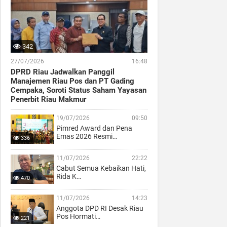
342
27/07/2026
16:48
DPRD Riau Jadwalkan Panggil
Manajemen Riau Pos dan PT Gading
Cempaka, Soroti Status Saham Yayasan
Penerbit Riau Makmur
19/07/2026
09:50
Pimred Award dan Pena
Emas 2026 Resmi…
336
11/07/2026
22:22
Cabut Semua Kebaikan Hati,
Rida K…
470
11/07/2026
14:23
Anggota DPD RI Desak Riau
Pos Hormati…
221