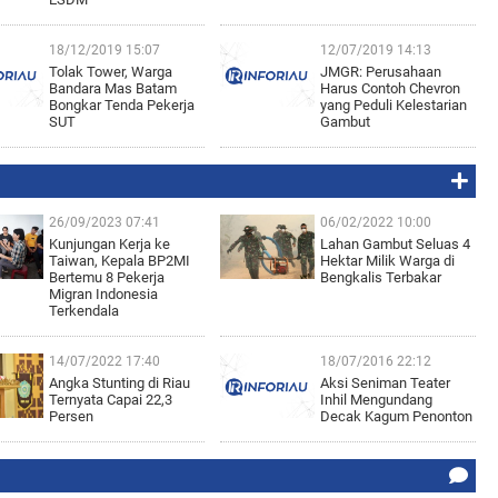
18/12/2019 15:07
12/07/2019 14:13
Tolak Tower, Warga
JMGR: Perusahaan
Bandara Mas Batam
Harus Contoh Chevron
Bongkar Tenda Pekerja
yang Peduli Kelestarian
SUT
Gambut
26/09/2023 07:41
06/02/2022 10:00
Kunjungan Kerja ke
Lahan Gambut Seluas 4
Taiwan, Kepala BP2MI
Hektar Milik Warga di
Bertemu 8 Pekerja
Bengkalis Terbakar
Migran Indonesia
Terkendala
14/07/2022 17:40
18/07/2016 22:12
Angka Stunting di Riau
Aksi Seniman Teater
Ternyata Capai 22,3
Inhil Mengundang
Persen
Decak Kagum Penonton