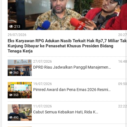
213
29/07/2026
20:27
Eks Karyawan RPG Adukan Nasib Terkait Hak Rp7,7 Miliar Tak
Kunjung Dibayar ke Penasehat Khusus Presiden Bidang
Tenaga Kerja
27/07/2026
16:48
DPRD Riau Jadwalkan Panggil Manajemen…
360
19/07/2026
09:50
Pimred Award dan Pena Emas 2026 Resmi…
353
11/07/2026
22:22
Cabut Semua Kebaikan Hati, Rida K…
490