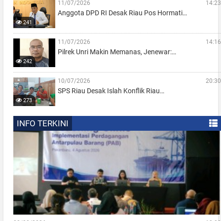
11/07/2026
14:23
Anggota DPD RI Desak Riau Pos Hormati…
241
11/07/2026
14:16
Pilrek Unri Makin Memanas, Jenewar:…
242
10/07/2026
20:30
SPS Riau Desak Islah Konflik Riau…
273
INFO TERKINI