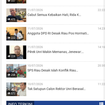
337
11/07/2026
22:22
Cabut Semua Kebaikan Hati, Rida K…
470
11/07/2026
14:23
Anggota DPD RI Desak Riau Pos Hormati…
222
11/07/2026
14:16
Pilrek Unri Makin Memanas, Jenewar:…
228
10/07/2026
20:30
SPS Riau Desak Islah Konflik Riau…
258
10/07/2026
11:22
Tak Satupun Calon Rektor Unri Berasal…
572
INFO TERKINI