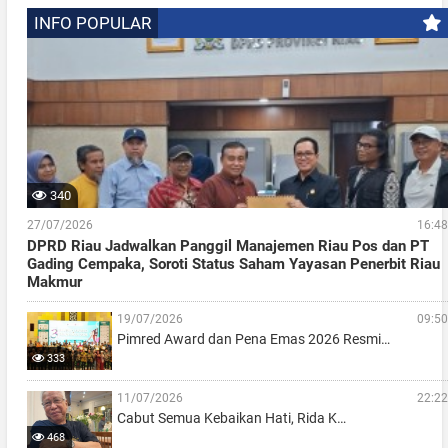
INFO POPULAR
340
27/07/2026
16:48
DPRD Riau Jadwalkan Panggil Manajemen Riau Pos dan PT
Gading Cempaka, Soroti Status Saham Yayasan Penerbit Riau
Makmur
19/07/2026
09:50
Pimred Award dan Pena Emas 2026 Resmi…
333
11/07/2026
22:22
Cabut Semua Kebaikan Hati, Rida K…
468