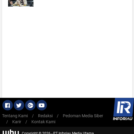
Tentang Kami
/
Redaksi
/
Pedoman Media Siber
/
Karir
/
Kontak Kami
Copyright © 2026 - PT Inforiau Media Utama