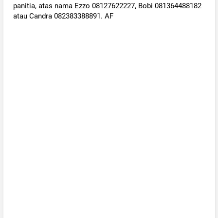
panitia, atas nama Ezzo 08127622227, Bobi 081364488182
atau Candra 082383388891. AF