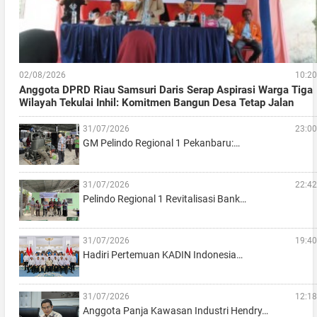
02/08/2026
10:20
Anggota DPRD Riau Samsuri Daris Serap Aspirasi Warga Tiga
Wilayah Tekulai Inhil: Komitmen Bangun Desa Tetap Jalan
31/07/2026
23:00
GM Pelindo Regional 1 Pekanbaru:…
31/07/2026
22:42
Pelindo Regional 1 Revitalisasi Bank…
31/07/2026
19:40
Hadiri Pertemuan KADIN Indonesia…
31/07/2026
12:18
Anggota Panja Kawasan Industri Hendry…