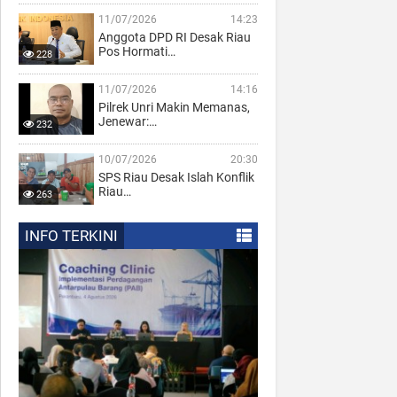
11/07/2026
14:23
Anggota DPD RI Desak Riau
Pos Hormati…
228
11/07/2026
14:16
Pilrek Unri Makin Memanas,
Jenewar:…
232
10/07/2026
20:30
SPS Riau Desak Islah Konflik
Riau…
263
INFO TERKINI