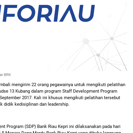
lar BRK
mbali mengirim 22 orang pegawainya untuk mengikuti pelatihan
nudse 13 Kubang dalam program Staff Development Program
September 2017. Kali ini khusus mengikuti pelatihan tersebut
 didik kedisiplinan dan leadership.
t Program (SDP) Bank Riau Kepri ini dilaksanakan pada hari
i.5 Menara Dang Merdu Bank Riau Kepri yang dibuka langsung