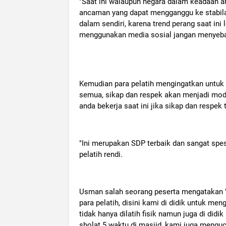
"Saat ini walaupun negara dalam keadaan a
ancaman yang dapat mengganggu ke stabilan
dalam sendiri, karena trend perang saat ini
menggunakan media sosial jangan menyebar 
Kemudian para pelatih mengingatkan untuk 
semua, sikap dan respek akan menjadi moda
anda bekerja saat ini jika sikap dan respek
"Ini merupakan SDP terbaik dan sangat spes
pelatih rendi.
Usman salah seorang peserta mengatakan 
para pelatih, disini kami di didik untuk men
tidak hanya dilatih fisik namun juga di didik
sholat 5 waktu di masjid, kami juga mengu