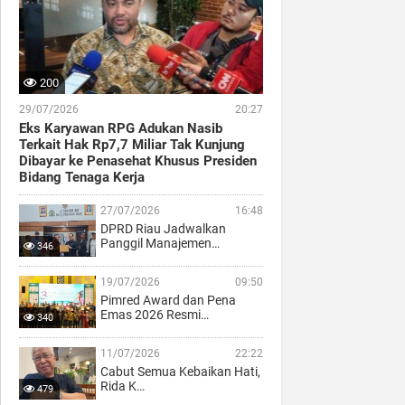
200
29/07/2026
20:27
Eks Karyawan RPG Adukan Nasib
Terkait Hak Rp7,7 Miliar Tak Kunjung
Dibayar ke Penasehat Khusus Presiden
Bidang Tenaga Kerja
27/07/2026
16:48
DPRD Riau Jadwalkan
Panggil Manajemen…
346
19/07/2026
09:50
Pimred Award dan Pena
Emas 2026 Resmi…
340
11/07/2026
22:22
Cabut Semua Kebaikan Hati,
Rida K…
479