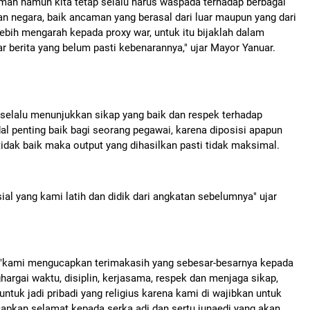
man namun kita tetap selalu harus waspada terhadap berbagai
 negara, baik ancaman yang berasal dari luar maupun yang dari
 lebih mengarah kepada proxy war, untuk itu bijaklah dalam
berita yang belum pasti kebenarannya," ujar Mayor Yanuar.
selalu menunjukkan sikap yang baik dan respek terhadap
l penting baik bagi seorang pegawai, karena diposisi apapun
 tidak baik maka output yang dihasilkan pasti tidak maksimal.
ial yang kami latih dan didik dari angkatan sebelumnya" ujar
"kami mengucapkan terimakasih yang sebesar-besarnya kepada
ghargai waktu, disiplin, kerjasama, respek dan menjaga sikap,
 untuk jadi pribadi yang religius karena kami di wajibkan untuk
capkan selamat kepada serka adi dan sertu junaedi yang akan