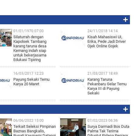
01/01/1970 07:00
24/11/2018 14:14
Silaturrah dengan
Kisah Mahasiswi UI,
Kapolsek Tambang
Erika, Pede Jadi Driver
karang taruna desa
Ojek Online Gojek
Kemang indah siap
untuk bekerjasama
Edukasi Tipiring
16/03/2017 12:23
21/03/2017 18:49
Payung Sekaki Temu
Karang Taruna
Karya 20 Maret
Pekanbaru Gelar Temu
Karya III di Payung
Sekaki
06/06/2022 15:00
07/02/2023 06:36
Terkait Seleksi Pimpinan
Surya Darmadi Bos Duta
Baznas Bangkalis,
Palma Tak Terima
Bupati Kasmarni Datangi
Dituntut Pidana Penjara