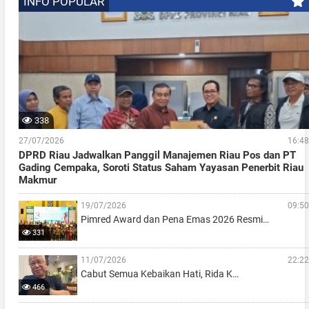
INFO POPULAR
338
27/07/2026
16:48
DPRD Riau Jadwalkan Panggil Manajemen Riau Pos dan PT
Gading Cempaka, Soroti Status Saham Yayasan Penerbit Riau
Makmur
19/07/2026
09:50
Pimred Award dan Pena Emas 2026 Resmi…
331
11/07/2026
22:22
Cabut Semua Kebaikan Hati, Rida K…
466