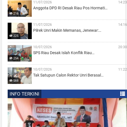
11/07/2026
14:23
Anggota DPD RI Desak Riau Pos Hormati…
216
11/07/2026
14:16
Pilrek Unri Makin Memanas, Jenewar:…
225
10/07/2026
20:30
SPS Riau Desak Islah Konflik Riau…
254
10/07/2026
11:22
Tak Satupun Calon Rektor Unri Berasal…
568
INFO TERKINI