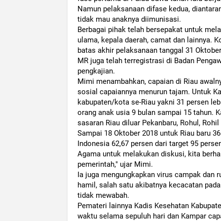
Namun pelaksanaan difase kedua, diantara
tidak mau anaknya diimunisasi.
Berbagai pihak telah bersepakat untuk me
ulama, kepala daerah, camat dan lainnya. 
batas akhir pelaksanaan tanggal 31 Oktobe
MR juga telah terregistrasi di Badan Peng
pengkajian.
Mimi menambahkan, capaian di Riau awalny
sosial capaiannya menurun tajam. Untuk Ka
kabupaten/kota se-Riau yakni 31 persen leb
orang anak usia 9 bulan sampai 15 tahun. K
sasaran Riau diluar Pekanbaru, Rohul, Rohil
Sampai 18 Oktober 2018 untuk Riau baru 36 p
Indonesia 62,67 persen dari target 95 pers
Agama untuk melakukan diskusi, kita berha
pemerintah," ujar Mimi.
Ia juga mengungkapkan virus campak dan ru
hamil, salah satu akibatnya kecacatan pad
tidak mewabah.
Pemateri lainnya Kadis Kesehatan Kabupa
waktu selama sepuluh hari dan Kampar cap