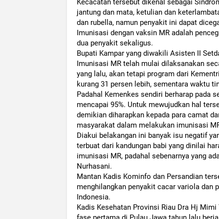
Kecacatan tersebut dikenal sebagai Sindrom
jantung dan mata, ketulian dan keterlamb
dan rubella, namun penyakit ini dapat diceg
Imunisasi dengan vaksin MR adalah pencega
dua penyakit sekaligus.
Bupati Kampar yang diwakili Asisten II S
Imunisasi MR telah mulai dilaksanakan sec
yang lalu, akan tetapi program dari Kement
kurang 31 persen lebih, sementara waktu ting
Padahal Kemenkes sendiri berharap pada sep
mencapai 95%. Untuk mewujudkan hal ters
demikian diharapkan kepada para camat d
masyarakat dalam melakukan imunisasi MR 
Diakui belakangan ini banyak isu negatif y
terbuat dari kandungan babi yang dinilai h
imunisasi MR, padahal sebenarnya yang ada 
Nurhasani.
Mantan Kadis Kominfo dan Persandian terseb
menghilangkan penyakit cacar variola dan p
Indonesia.
Kadis Kesehatan Provinsi Riau Dra Hj Mimi
fase pertama di Pulau Jawa tahun lalu berj