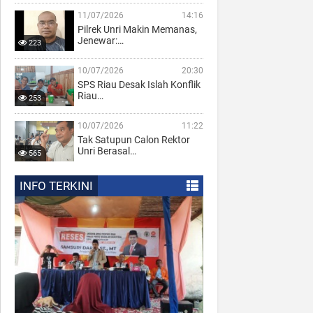
11/07/2026
14:16
Pilrek Unri Makin Memanas,
Jenewar:…
223
10/07/2026
20:30
SPS Riau Desak Islah Konflik
Riau…
253
10/07/2026
11:22
Tak Satupun Calon Rektor
Unri Berasal…
565
INFO TERKINI