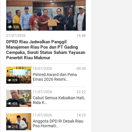
336
27/07/2026
16:48
DPRD Riau Jadwalkan Panggil
Manajemen Riau Pos dan PT Gading
Cempaka, Soroti Status Saham Yayasan
Penerbit Riau Makmur
19/07/2026
09:50
Pimred Award dan Pena
Emas 2026 Resmi…
329
11/07/2026
22:22
Cabut Semua Kebaikan Hati,
Rida K…
459
11/07/2026
14:23
Anggota DPD RI Desak Riau
Pos Hormati…
215