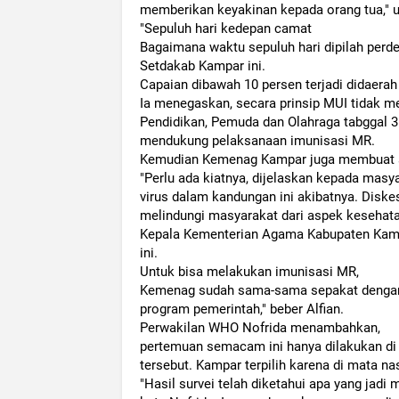
memberikan keyakinan kepada orang tua," u
"Sepuluh hari kedepan camat
Bagaimana waktu sepuluh hari dipilah per
Setdakab Kampar ini.
Capaian dibawah 10 persen terjadi didaer
Ia menegaskan, secara prinsip MUI tidak 
Pendidikan, Pemuda dan Olahraga tabggal 3
mendukung pelaksanaan imunisasi MR.
Kemudian Kemenag Kampar juga membuat s
"Perlu ada kiatnya, dijelaskan kepada masya
virus dalam kandungan ini akibatnya. Diske
melindungi masyarakat dari aspek kesehatan
Kepala Kementerian Agama Kabupaten Kampa
ini.
Untuk bisa melakukan imunisasi MR,
Kemenag sudah sama-sama sepakat dengan 
program pemerintah," beber Alfian.
Perwakilan WHO Nofrida menambahkan,
pertemuan semacam ini hanya dilakukan di 1
tersebut. Kampar terpilih karena di mata n
"Hasil survei telah diketahui apa yang jadi