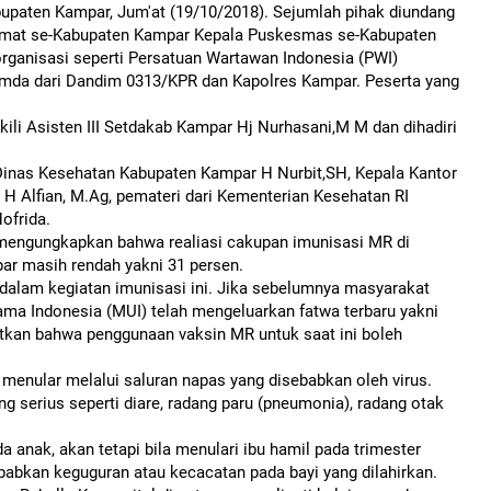
bupaten Kampar, Jum'at (19/10/2018). Sejumlah pihak diundang
 camat se-Kabupaten Kampar Kepala Puskesmas se-Kabupaten
organisasi seperti Persatuan Wartawan Indonesia (PWI)
pimda dari Dandim 0313/KPR dan Kapolres Kampar. Peserta yang
ili Asisten III Setdakab Kampar Hj Nurhasani,M M dan dihadiri
 Dinas Kesehatan Kabupaten Kampar H Nurbit,SH, Kepala Kantor
 Alfian, M.Ag, pemateri dari Kementerian Kesehatan RI
ofrida.
mengungkapkan bahwa realiasi cakupan imunisasi MR di
ar masih rendah yakni 31 persen.
 dalam kegiatan imunisasi ini. Jika sebelumnya masyarakat
ama Indonesia (MUI) telah mengeluarkan fatwa terbaru yakni
kan bahwa penggunaan vaksin MR untuk saat ini boleh
 menular melalui saluran napas yang disebabkan oleh virus.
serius seperti diare, radang paru (pneumonia), radang otak
a anak, akan tetapi bila menulari ibu hamil pada trimester
abkan keguguran atau kecacatan pada bayi yang dilahirkan.