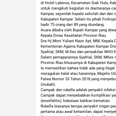
di Hotel Labersa, Kecamatan Siak Hulu, Ka
untuk mengikuti kegiatan ini diantaranya
Kampar, sejumlah kepala sekolah dan dari 
Kabupaten Kampar. Selain itu pihak Forko
hadir 75 orang dari 89 yang diundang.
Acara dibuka oleh Bupati Kampar yang diwak
Kepala Dinas Kesehatan Provinsi Riau
Dra Hj Mimi Yuliani Nazir Apt, MM, Kepala
Kementerian Agama Kabupaten Kampar Drs H
Syafrial, SKM, M.Kes dan perwakilan WHO N
Dalam pemaparannya Syafrial, SKM, MKes 
Provinsi Riau khususnya di Kabupaten Kamp
Ia memastikan bahwa tidak ada yang ilegal
meragukan halal atau haramnya, Majelis Ul
Fatwa Nomor 33 Tahun 2018 yang menyebut
(mubah).
Campak dan rubella adalah penyakit infeksi
Campak dapat menyebabkan komplikasi yang 
(ensefalitis), kebutaan bahkan kematian.
Rubella biasanya berupa penyakit ringan pad
pertama atau awal kehamilan, dapat menyeb