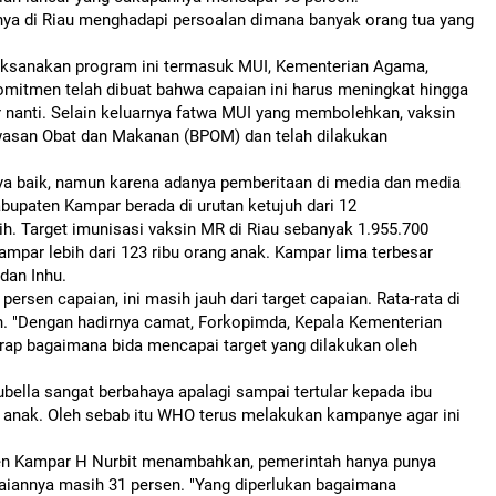
nya di Riau menghadapi persoalan dimana banyak orang tua yang
laksanakan program ini termasuk MUI, Kementerian Agama,
Komitmen telah dibuat bahwa capaian ini harus meningkat hingga
r nanti. Selain keluarnya fatwa MUI yang membolehkan, vaksin
awasan Obat dan Makanan (BPOM) dan telah dilakukan
a baik, namun karena adanya pemberitaan di media dan media
bupaten Kampar berada di urutan ketujuh dari 12
ih. Target imunisasi vaksin MR di Riau sebanyak 1.955.700
ampar lebih dari 123 ribu orang anak. Kampar lima terbesar
 dan Inhu.
ersen capaian, ini masih jauh dari target capaian. Rata-rata di
en. "Dengan hadirnya camat, Forkopimda, Kepala Kementerian
rap bagaimana bida mencapai target yang dilakukan oleh
bella sangat berbahaya apalagi sampai tertular kepada ibu
a anak. Oleh sebab itu WHO terus melakukan kampanye agar ini
ten Kampar H Nurbit menambahkan, pemerintah hanya punya
aiannya masih 31 persen. "Yang diperlukan bagaimana