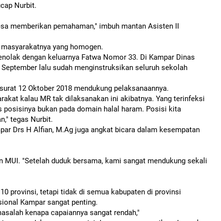
cap Nurbit.
desa memberikan pemahaman," imbuh mantan Asisten II
ah masyarakatnya yang homogen.
menolak dengan keluarnya Fatwa Nomor 33. Di Kampar Dinas
 September lalu sudah menginstruksikan seluruh sekolah
urat 12 Oktober 2018 mendukung pelaksanaannya.
rakat kalau MR tak dilaksanakan ini akibatnya. Yang terinfeksi
s posisinya bukan pada domain halal haram. Posisi kita
," tegas Nurbit.
r Drs H Alfian, M.Ag juga angkat bicara dalam kesempatan
MUI. "Setelah duduk bersama, kami sangat mendukung sekali
0 provinsi, tetapi tidak di semua kabupaten di provinsi
asional Kampar sangat penting.
 masalah kenapa capaiannya sangat rendah,"