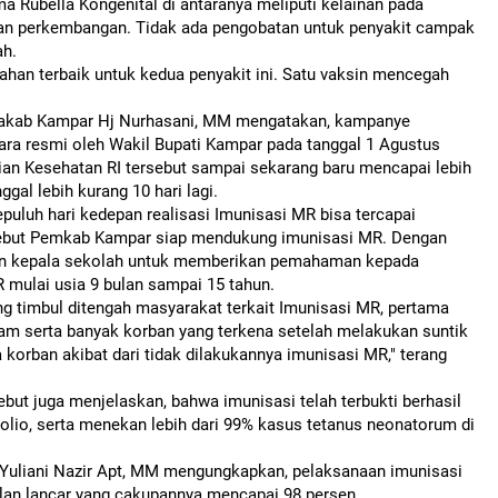
a Rubella Kongenital di antaranya meliputi kelainan pada
atan perkembangan. Tidak ada pengobatan untuk penyakit campak
ah.
han terbaik untuk kedua penyakit ini. Satu vaksin mencegah
etdakab Kampar Hj Nurhasani, MM mengatakan, kampanye
ara resmi oleh Wakil Bupati Kampar pada tanggal 1 Agustus
rian Kesehatan RI tersebut sampai sekarang baru mencapai lebih
gal lebih kurang 10 hari lagi.
uluh hari kedepan realisasi Imunisasi MR bisa tercapai
ebut Pemkab Kampar siap mendukung imunisasi MR. Dengan
an kepala sekolah untuk memberikan pemahaman kepada
mulai usia 9 bulan sampai 15 tahun.
ang timbul ditengah masyarakat terkait Imunisasi MR, pertama
aram serta banyak korban yang terkena setelah melakukan suntik
korban akibat dari tidak dilakukannya imunisasi MR," terang
ut juga menjelaskan, bahwa imunisasi telah terbukti berhasil
olio, serta menekan lebih dari 99% kasus tetanus neonatorum di
 Yuliani Nazir Apt, MM mengungkapkan, pelaksanaan imunisasi
alan lancar yang cakupannya mencapai 98 persen.