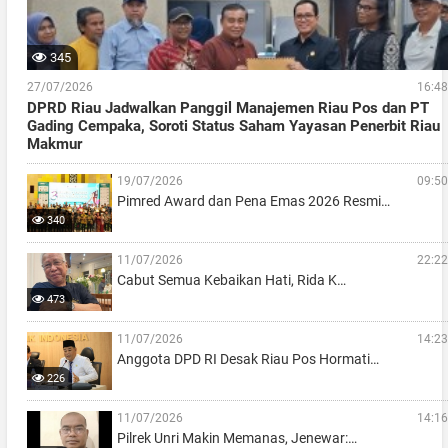
345
27/07/2026
16:48
DPRD Riau Jadwalkan Panggil Manajemen Riau Pos dan PT
Gading Cempaka, Soroti Status Saham Yayasan Penerbit Riau
Makmur
19/07/2026
09:50
Pimred Award dan Pena Emas 2026 Resmi…
340
11/07/2026
22:22
Cabut Semua Kebaikan Hati, Rida K…
473
11/07/2026
14:23
Anggota DPD RI Desak Riau Pos Hormati…
226
11/07/2026
14:16
Pilrek Unri Makin Memanas, Jenewar:…