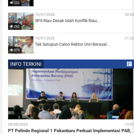
232
10/07/2026
20:30
SPS Riau Desak Islah Konflik Riau…
262
10/07/2026
11:22
Tak Satupun Calon Rektor Unri Berasal…
575
INFO TERKINI
08/08/2026
13:02
PT Pelindo Regional 1 Pekanbaru Perkuat Implementasi PAB,