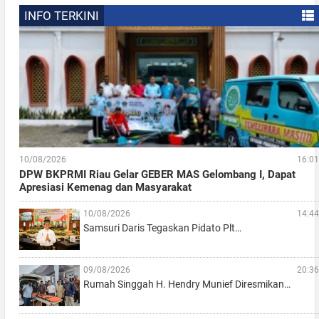
INFO TERKINI
10/08/2026
16:01
DPW BKPRMI Riau Gelar GEBER MAS Gelombang I, Dapat
Apresiasi Kemenag dan Masyarakat
10/08/2026
14:44
Samsuri Daris Tegaskan Pidato Plt…
09/08/2026
20:36
Rumah Singgah H. Hendry Munief Diresmikan…