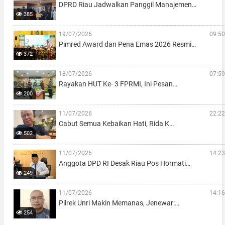
DPRD Riau Jadwalkan Panggil Manajemen…
385
19/07/2026
09:50
Pimred Award dan Pena Emas 2026 Resmi…
372
18/07/2026
07:59
Rayakan HUT Ke- 3 FPRMI, Ini Pesan…
200
11/07/2026
22:22
Cabut Semua Kebaikan Hati, Rida K…
502
11/07/2026
14:23
Anggota DPD RI Desak Riau Pos Hormati…
249
11/07/2026
14:16
Pilrek Unri Makin Memanas, Jenewar:…
254