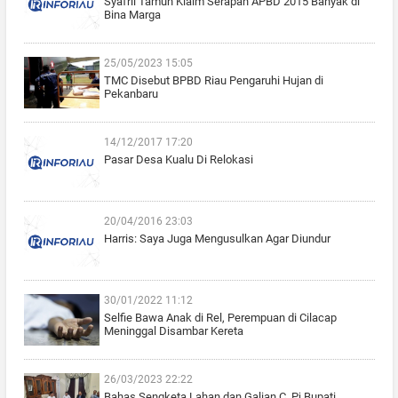
Syafril Tamun Klaim Serapan APBD 2015 Banyak di
Bina Marga
25/05/2023 15:05
TMC Disebut BPBD Riau Pengaruhi Hujan di
Pekanbaru
14/12/2017 17:20
Pasar Desa Kualu Di Relokasi
20/04/2016 23:03
Harris: Saya Juga Mengusulkan Agar Diundur
30/01/2022 11:12
Selfie Bawa Anak di Rel, Perempuan di Cilacap
Meninggal Disambar Kereta
26/03/2023 22:22
Bahas Sengketa Lahan dan Galian C, Pj Bupati