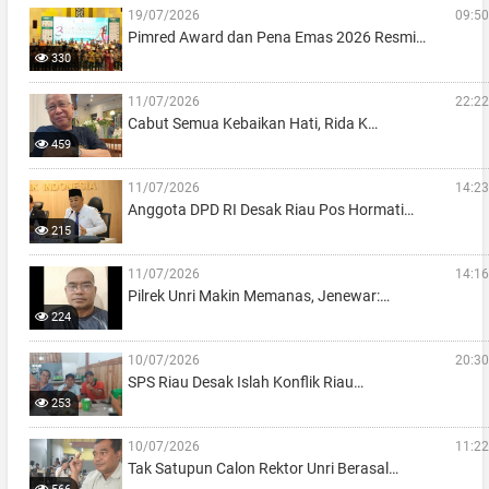
19/07/2026
09:50
Pimred Award dan Pena Emas 2026 Resmi…
330
11/07/2026
22:22
Cabut Semua Kebaikan Hati, Rida K…
459
11/07/2026
14:23
Anggota DPD RI Desak Riau Pos Hormati…
215
11/07/2026
14:16
Pilrek Unri Makin Memanas, Jenewar:…
224
10/07/2026
20:30
SPS Riau Desak Islah Konflik Riau…
253
10/07/2026
11:22
Tak Satupun Calon Rektor Unri Berasal…