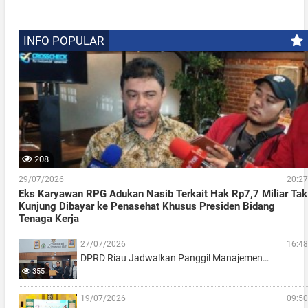
INFO POPULAR
208
29/07/2026
20:27
Eks Karyawan RPG Adukan Nasib Terkait Hak Rp7,7 Miliar Tak
Kunjung Dibayar ke Penasehat Khusus Presiden Bidang
Tenaga Kerja
27/07/2026
16:48
DPRD Riau Jadwalkan Panggil Manajemen…
355
19/07/2026
09:50