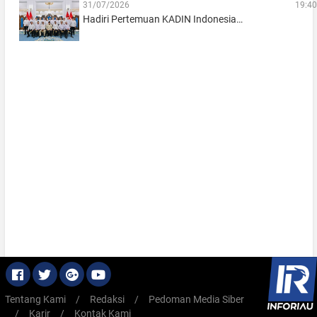
31/07/2026
19:40
Hadiri Pertemuan KADIN Indonesia…
Tentang Kami
/
Redaksi
/
Pedoman Media Siber
/
Karir
/
Kontak Kami