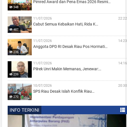
Pimred Award dan Pena Emas 2026 Resmi…
348
11/07/2026
22:22
Cabut Semua Kebaikan Hati, Rida K…
487
11/07/2026
14:23
Anggota DPD RI Desak Riau Pos Hormati…
236
11/07/2026
14:16
Pilrek Unri Makin Memanas, Jenewar:…
239
10/07/2026
20:30
SPS Riau Desak Islah Konflik Riau…
270
INFO TERKINI