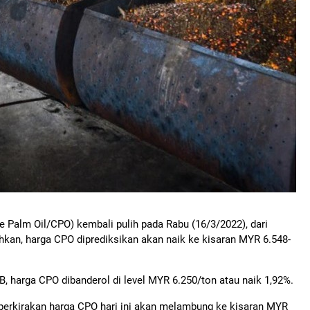
 Palm Oil/CPO) kembali pulih pada Rabu (16/3/2022), dari
hkan, harga CPO diprediksikan akan naik ke kisaran MYR 6.548-
B, harga CPO dibanderol di level MYR 6.250/ton atau naik 1,92%.
erkirakan harga CPO hari ini akan melambung ke kisaran MYR