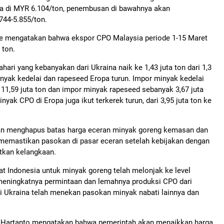
rada di MYR 6.104/ton, penembusan di bawahnya akan
44-5.855/ton.
nce mengatakan bahwa ekspor CPO Malaysia periode 1-15 Maret
 ton.
hari yang kebanyakan dari Ukraina naik ke 1,43 juta ton dari 1,3
nyak kedelai dan rapeseed Eropa turun. Impor minyak kedelai
ke 11,59 juta ton dan impor minyak rapeseed sebanyak 3,67 juta
inyak CPO di Eropa juga ikut terkerek turun, dari 3,95 juta ton ke
kan menghapus batas harga eceran minyak goreng kemasan dan
 memastikan pasokan di pasar eceran setelah kebijakan dengan
tkan kelangkaan.
 Indonesia untuk minyak goreng telah melonjak ke level
h meningkatnya permintaan dan lemahnya produksi CPO dari
 di Ukraina telah menekan pasokan minyak nabati lainnya dan
a Hartanto mengatakan bahwa pemerintah akan menaikkan harga