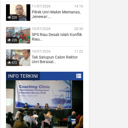
11/07/2026
14:16
Pilrek Unri Makin Memanas,
Jenewar:…
228
10/07/2026
20:30
SPS Riau Desak Islah Konflik
Riau…
259
10/07/2026
11:22
Tak Satupun Calon Rektor
Unri Berasal…
572
INFO TERKINI