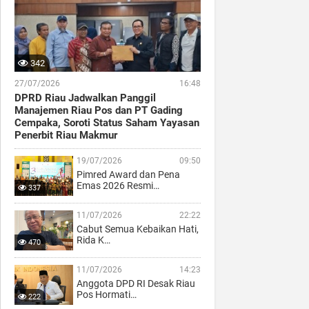
342
27/07/2026
16:48
DPRD Riau Jadwalkan Panggil
Manajemen Riau Pos dan PT Gading
Cempaka, Soroti Status Saham Yayasan
Penerbit Riau Makmur
19/07/2026
09:50
Pimred Award dan Pena
Emas 2026 Resmi…
337
11/07/2026
22:22
Cabut Semua Kebaikan Hati,
Rida K…
470
11/07/2026
14:23
Anggota DPD RI Desak Riau
Pos Hormati…
222