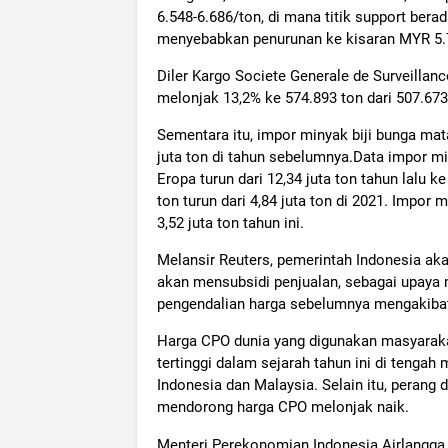
6.548-6.686/ton, di mana titik support be
menyebabkan penurunan ke kisaran MYR 5.7
Diler Kargo Societe Generale de Surveilla
melonjak 13,2% ke 574.893 ton dari 507.673
Sementara itu, impor minyak biji bunga mata
juta ton di tahun sebelumnya.Data impor mi
Eropa turun dari 12,34 juta ton tahun lalu 
ton turun dari 4,84 juta ton di 2021. Impor m
3,52 juta ton tahun ini.
Melansir Reuters, pemerintah Indonesia a
akan mensubsidi penjualan, sebagai upaya
pengendalian harga sebelumnya mengakiba
Harga CPO dunia yang digunakan masyarakat
tertinggi dalam sejarah tahun ini di tenga
Indonesia dan Malaysia. Selain itu, perang
mendorong harga CPO melonjak naik.
Menteri Perekonomian Indonesia Airlangg