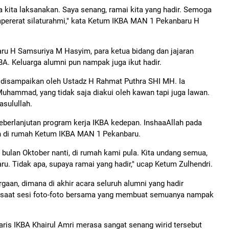
sa kita laksanakan. Saya senang, ramai kita yang hadir. Semoga
pererat silaturahmi," kata Ketum IKBA MAN 1 Pekanbaru H
u H Samsuriya M Hasyim, para ketua bidang dan jajaran
A. Keluarga alumni pun nampak juga ikut hadir.
 disampaikan oleh Ustadz H Rahmat Puthra SHI MH. Ia
hammad, yang tidak saja diakui oleh kawan tapi juga lawan.
asulullah.
berlanjutan program kerja IKBA kedepan. InshaaAllah pada
an di rumah Ketum IKBA MAN 1 Pekanbaru.
bulan Oktober nanti, di rumah kami pula. Kita undang semua,
. Tidak apa, supaya ramai yang hadir," ucap Ketum Zulhendri.
aan, dimana di akhir acara seluruh alumni yang hadir
, saat sesi foto-foto bersama yang membuat semuanya nampak
aris IKBA Khairul Amri merasa sangat senang wirid tersebut