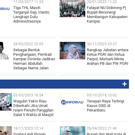
17/03/2017 11:53
30/01/2023 11:22
Tiga THL Masih
Fatayat NU Didorong Pj
Terganjal Gaji, Irianto:
Bupati Bersinergi
Lengkapi Dulu
Membangun Kabupaten
Administrasinya
Kampar
28/02/2022 22:03
30/11/2025 23:37
Sebagai Bentuk
Rangkap Jabatan antara
Penghargaan, Pemkab
Ketua PGRI dan Ketua
Kampar Diminta Jadikan
Parpol, Misharti Minta
Herman Abdullah
Arahan PB dan PW PGRI
Sebagai Nama Jalan
05/03/2023 16:54
05/10/2018 10:02
Wagubri Yakin Riau
Tenayan Raya Tertingi
Diberkahi Jika Umat
Kasus DBD di
Islam Penuhi Panggilan
Pekanbaru
Salat 5 Waktu di Masjid
18/11/2025 12:14
26/04/2022 21:46
Syahrul Aidi Pimpin
Bupati dan Wali Kota di