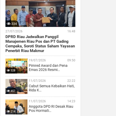
334
27/07/2026
16:48
DPRD Riau Jadwalkan Panggil
Manajemen Riau Pos dan PT Gading
Cempaka, Soroti Status Saham Yayasan
Penerbit Riau Makmur
19/07/2026
09:50
Pimred Award dan Pena
Emas 2026 Resmi…
328
11/07/2026
22:22
Cabut Semua Kebaikan Hati,
Rida K…
457
11/07/2026
14:23
Anggota DPD RI Desak Riau
Pos Hormati…
214