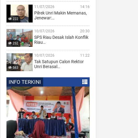
11/07/2026
14:16
Pilrek Unri Makin Memanas,
Jenewar:…
222
10/07/2026
20:30
SPS Riau Desak Islah Konflik
Riau…
252
10/07/2026
11:22
Tak Satupun Calon Rektor
Unri Berasal…
563
INFO TERKINI