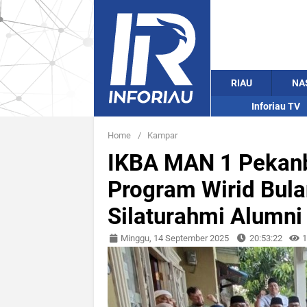
RIAU
NA
Inforiau TV
Home
/
Kampar
IKBA MAN 1 Pekanb
Program Wirid Bulan
Silaturahmi Alumni
Minggu, 14 September 2025
20:53:22
1