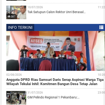
10/07/2026
11:22
Tak Satupun Calon Rektor Unri Berasal…
567
INFO TERKINI
02/08/2026
10:20
Anggota DPRD Riau Samsuri Daris Serap Aspirasi Warga Tiga
Wilayah Tekulai Inhil: Komitmen Bangun Desa Tetap Jalan
31/07/2026
23:00
GM Pelindo Regional 1 Pekanbaru:…