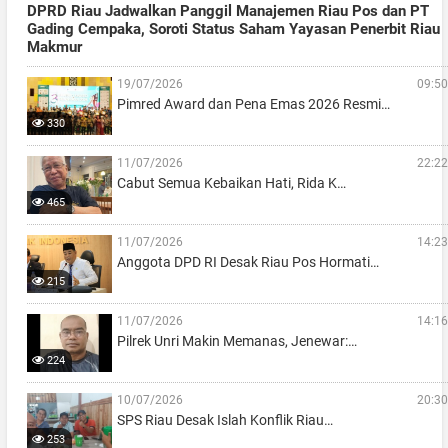
DPRD Riau Jadwalkan Panggil Manajemen Riau Pos dan PT
Gading Cempaka, Soroti Status Saham Yayasan Penerbit Riau
Makmur
19/07/2026
09:50
Pimred Award dan Pena Emas 2026 Resmi…
330
11/07/2026
22:22
Cabut Semua Kebaikan Hati, Rida K…
465
11/07/2026
14:23
Anggota DPD RI Desak Riau Pos Hormati…
215
11/07/2026
14:16
Pilrek Unri Makin Memanas, Jenewar:…
224
10/07/2026
20:30
SPS Riau Desak Islah Konflik Riau…
253