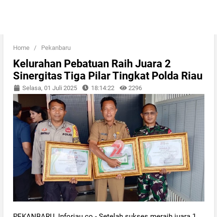
Home
/
Pekanbaru
Kelurahan Pebatuan Raih Juara 2
Sinergitas Tiga Pilar Tingkat Polda Riau
Selasa, 01 Juli 2025
18:14:22
2296
PEKANBARU, Inforiau.co - Setelah sukses meraih juara 1