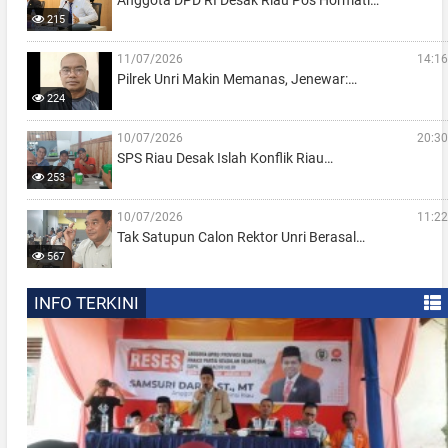
215
11/07/2026
14:16
Pilrek Unri Makin Memanas, Jenewar:…
224
10/07/2026
20:30
SPS Riau Desak Islah Konflik Riau…
253
10/07/2026
11:22
Tak Satupun Calon Rektor Unri Berasal…
567
INFO TERKINI