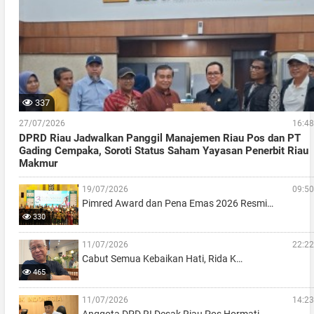
337
27/07/2026
16:48
DPRD Riau Jadwalkan Panggil Manajemen Riau Pos dan PT
Gading Cempaka, Soroti Status Saham Yayasan Penerbit Riau
Makmur
19/07/2026
09:50
Pimred Award dan Pena Emas 2026 Resmi…
330
11/07/2026
22:22
Cabut Semua Kebaikan Hati, Rida K…
465
11/07/2026
14:23
Anggota DPD RI Desak Riau Pos Hormati…