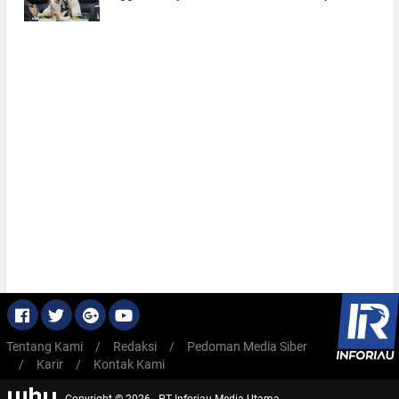
Tentang Kami
/
Redaksi
/
Pedoman Media Siber
/
Karir
/
Kontak Kami
Copyright © 2026 - PT Inforiau Media Utama