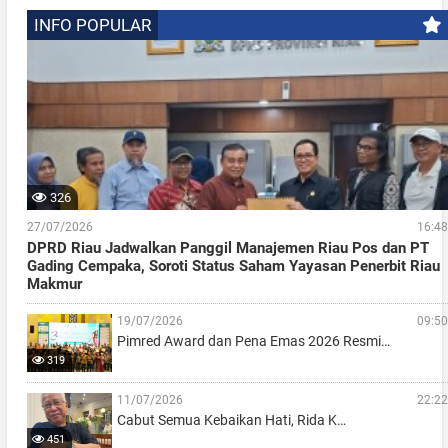
INFO POPULAR
326
27/07/2026
16:48
DPRD Riau Jadwalkan Panggil Manajemen Riau Pos dan PT
Gading Cempaka, Soroti Status Saham Yayasan Penerbit Riau
Makmur
19/07/2026
09:50
Pimred Award dan Pena Emas 2026 Resmi…
319
11/07/2026
22:22
Cabut Semua Kebaikan Hati, Rida K…
451