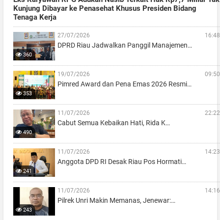
Kunjung Dibayar ke Penasehat Khusus Presiden Bidang
Tenaga Kerja
27/07/2026
16:48
DPRD Riau Jadwalkan Panggil Manajemen…
360
19/07/2026
09:50
Pimred Award dan Pena Emas 2026 Resmi…
353
11/07/2026
22:22
Cabut Semua Kebaikan Hati, Rida K…
490
11/07/2026
14:23
Anggota DPD RI Desak Riau Pos Hormati…
241
11/07/2026
14:16
Pilrek Unri Makin Memanas, Jenewar:…
243