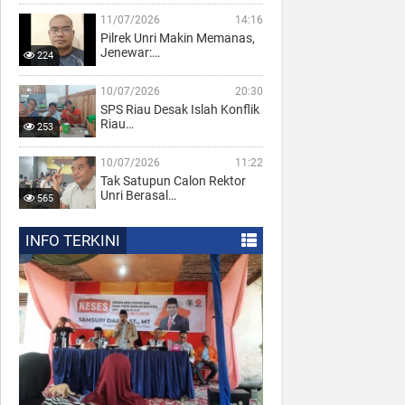
11/07/2026
14:16
Pilrek Unri Makin Memanas,
Jenewar:…
224
10/07/2026
20:30
SPS Riau Desak Islah Konflik
Riau…
253
10/07/2026
11:22
Tak Satupun Calon Rektor
Unri Berasal…
565
INFO TERKINI