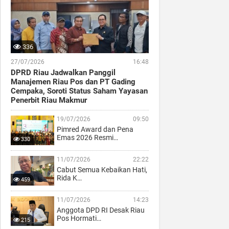
336
27/07/2026
16:48
DPRD Riau Jadwalkan Panggil
Manajemen Riau Pos dan PT Gading
Cempaka, Soroti Status Saham Yayasan
Penerbit Riau Makmur
19/07/2026
09:50
Pimred Award dan Pena
Emas 2026 Resmi…
330
11/07/2026
22:22
Cabut Semua Kebaikan Hati,
Rida K…
459
11/07/2026
14:23
Anggota DPD RI Desak Riau
Pos Hormati…
215