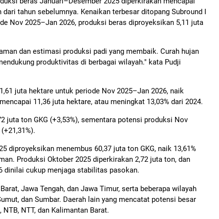
roduksi beras Januari–Desember 2025 diperkirakan mencapai
ton dari tahun sebelumnya. Kenaikan terbesar ditopang Subround I
de Nov 2025–Jan 2026, produksi beras diproyeksikan 5,11 juta
anaman dan estimasi produksi padi yang membaik. Curah hujan
ndukung produktivitas di berbagai wilayah." kata Pudji
 1,61 juta hektare untuk periode Nov 2025–Jan 2026, naik
 mencapai 11,36 juta hektare, atau meningkat 13,03% dari 2024.
72 juta ton GKG (+3,53%), sementara potensi produksi Nov
 (+21,31%).
025 diproyeksikan menembus 60,37 juta ton GKG, naik 13,61%
aman. Produksi Oktober 2025 diperkirakan 2,72 juta ton, dan
6 dinilai cukup menjaga stabilitas pasokan.
 Barat, Jawa Tengah, dan Jawa Timur, serta beberapa wilayah
umut, dan Sumbar. Daerah lain yang mencatat potensi besar
, NTB, NTT, dan Kalimantan Barat.