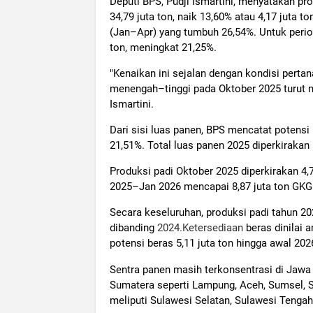
Deputi BPS, Pudji Ismartini, menyatakan p
34,79 juta ton, naik 13,60% atau 4,17 juta 
(Jan–Apr) yang tumbuh 26,54%. Untuk perio
ton, meningkat 21,25%.
"Kenaikan ini sejalan dengan kondisi pert
menengah–tinggi pada Oktober 2025 turut me
Ismartini.
Dari sisi luas panen, BPS mencatat potensi
21,51%. Total luas panen 2025 diperkirakan
Produksi padi Oktober 2025 diperkirakan 4,
2025–Jan 2026 mencapai 8,87 juta ton GKG
Secara keseluruhan, produksi padi tahun 2
dibanding
2024.Ketersediaan
beras dinilai 
potensi beras 5,11 juta ton hingga awal 202
Sentra panen masih terkonsentrasi di Jawa
Sumatera seperti Lampung, Aceh, Sumsel, S
meliputi Sulawesi Selatan, Sulawesi Tengah