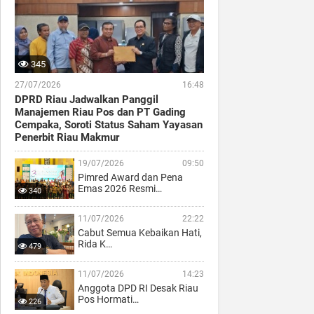
345
27/07/2026
16:48
DPRD Riau Jadwalkan Panggil
Manajemen Riau Pos dan PT Gading
Cempaka, Soroti Status Saham Yayasan
Penerbit Riau Makmur
19/07/2026
09:50
Pimred Award dan Pena
Emas 2026 Resmi…
340
11/07/2026
22:22
Cabut Semua Kebaikan Hati,
Rida K…
479
11/07/2026
14:23
Anggota DPD RI Desak Riau
Pos Hormati…
226