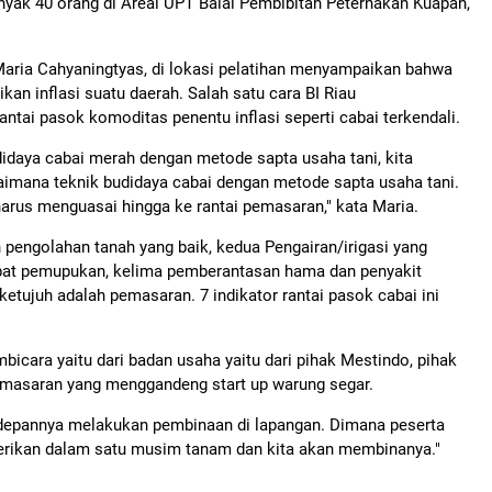
nyak 40 orang di Areal UPT Balai Pembibitan Peternakan Kuapan,
 Maria Cahyaningtyas, di lokasi pelatihan menyampaikan bahwa
an inflasi suatu daerah. Salah satu cara BI Riau
ntai pasok komoditas penentu inflasi seperti cabai terkendali.
udidaya cabai merah dengan metode sapta usaha tani, kita
imana teknik budidaya cabai dengan metode sapta usaha tani.
arus menguasai hingga ke rantai pemasaran," kata Maria.
 pengolahan tanah yang baik, kedua Pengairan/irigasi yang
eempat pemupukan, kelima pemberantasan hama dan penyakit
tujuh adalah pemasaran. 7 indikator rantai pasok cabai ini
bicara yaitu dari badan usaha yaitu dari pihak Mestindo, pihak
pemasaran yang menggandeng start up warung segar.
e depannya melakukan pembinaan di lapangan. Dimana peserta
berikan dalam satu musim tanam dan kita akan membinanya."