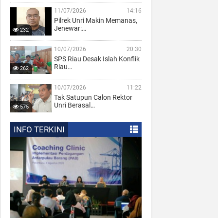
11/07/2026
14:16
Pilrek Unri Makin Memanas,
Jenewar:…
232
10/07/2026
20:30
SPS Riau Desak Islah Konflik
Riau…
262
10/07/2026
11:22
Tak Satupun Calon Rektor
Unri Berasal…
575
INFO TERKINI