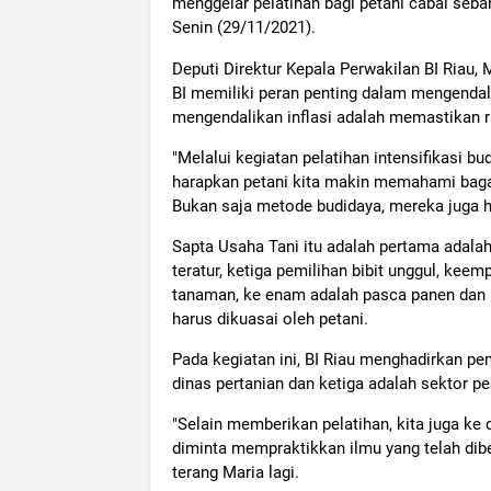
menggelar pelatihan bagi petani cabai seba
Senin (29/11/2021).
Deputi Direktur Kepala Perwakilan BI Riau,
BI memiliki peran penting dalam mengendalik
mengendalikan inflasi adalah memastikan ra
"Melalui kegiatan pelatihan intensifikasi b
harapkan petani kita makin memahami baga
Bukan saja metode budidaya, mereka juga h
Sapta Usaha Tani itu adalah pertama adalah
teratur, ketiga pemilihan bibit unggul, k
tanaman, ke enam adalah pasca panen dan ke
harus dikuasai oleh petani.
Pada kegiatan ini, BI Riau menghadirkan pem
dinas pertanian dan ketiga adalah sektor 
"Selain memberikan pelatihan, kita juga k
diminta mempraktikkan ilmu yang telah di
terang Maria lagi.