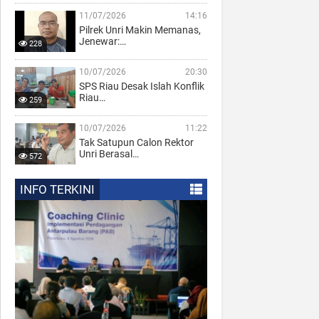
11/07/2026
14:16
Pilrek Unri Makin Memanas,
Jenewar:…
228
10/07/2026
20:30
SPS Riau Desak Islah Konflik
Riau…
259
10/07/2026
11:22
Tak Satupun Calon Rektor
Unri Berasal…
572
INFO TERKINI