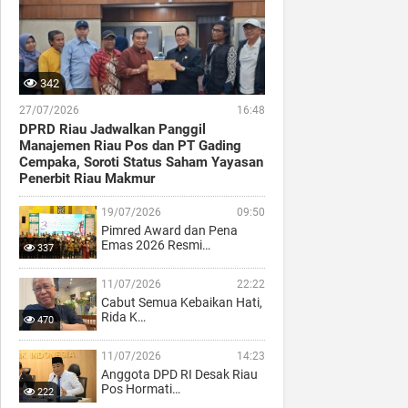
342
27/07/2026
16:48
DPRD Riau Jadwalkan Panggil
Manajemen Riau Pos dan PT Gading
Cempaka, Soroti Status Saham Yayasan
Penerbit Riau Makmur
19/07/2026
09:50
Pimred Award dan Pena
Emas 2026 Resmi…
337
11/07/2026
22:22
Cabut Semua Kebaikan Hati,
Rida K…
470
11/07/2026
14:23
Anggota DPD RI Desak Riau
Pos Hormati…
222