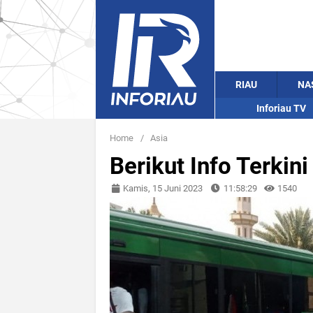
RIAU
NA
Inforiau TV
Home
/
Asia
Berikut Info Terkin
Kamis, 15 Juni 2023
11:58:29
1540