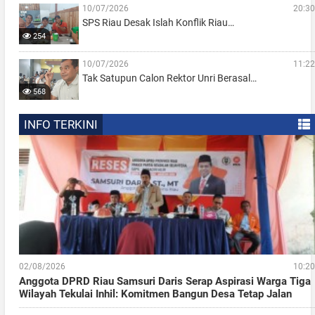
10/07/2026
20:30
SPS Riau Desak Islah Konflik Riau…
254
10/07/2026
11:22
Tak Satupun Calon Rektor Unri Berasal…
568
INFO TERKINI
02/08/2026
10:20
Anggota DPRD Riau Samsuri Daris Serap Aspirasi Warga Tiga
Wilayah Tekulai Inhil: Komitmen Bangun Desa Tetap Jalan