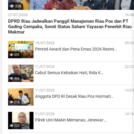
338
27/07/2026
16:48
DPRD Riau Jadwalkan Panggil Manajemen Riau Pos dan PT
Gading Cempaka, Soroti Status Saham Yayasan Penerbit Riau
Makmur
19/07/2026
09:50
Pimred Award dan Pena Emas 2026 Resmi…
331
11/07/2026
22:22
Cabut Semua Kebaikan Hati, Rida K…
466
11/07/2026
14:23
Anggota DPD RI Desak Riau Pos Hormati…
216
11/07/2026
14:16
Pilrek Unri Makin Memanas, Jenewar:…
225