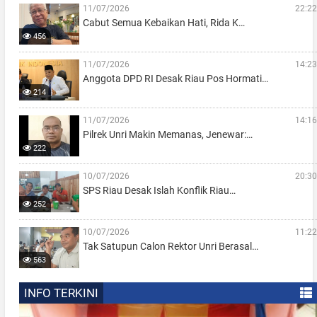
11/07/2026
22:22
Cabut Semua Kebaikan Hati, Rida K…
456
11/07/2026
14:23
Anggota DPD RI Desak Riau Pos Hormati…
214
11/07/2026
14:16
Pilrek Unri Makin Memanas, Jenewar:…
222
10/07/2026
20:30
SPS Riau Desak Islah Konflik Riau…
252
10/07/2026
11:22
Tak Satupun Calon Rektor Unri Berasal…
563
INFO TERKINI