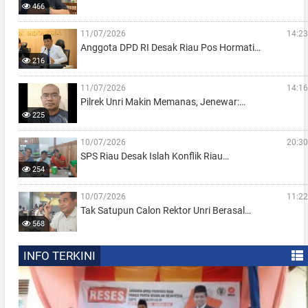
466
11/07/2026
14:23
Anggota DPD RI Desak Riau Pos Hormati…
216
11/07/2026
14:16
Pilrek Unri Makin Memanas, Jenewar:…
225
10/07/2026
20:30
SPS Riau Desak Islah Konflik Riau…
254
10/07/2026
11:22
Tak Satupun Calon Rektor Unri Berasal…
568
INFO TERKINI