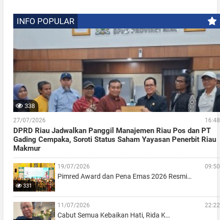
INFO POPULAR
338
27/07/2026
16:48
DPRD Riau Jadwalkan Panggil Manajemen Riau Pos dan PT
Gading Cempaka, Soroti Status Saham Yayasan Penerbit Riau
Makmur
19/07/2026
09:50
Pimred Award dan Pena Emas 2026 Resmi…
331
11/07/2026
22:22
Cabut Semua Kebaikan Hati, Rida K…