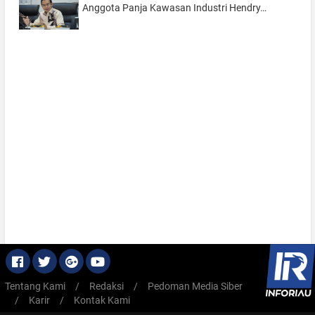
Anggota Panja Kawasan Industri Hendry…
Tentang Kami
/
Redaksi
/
Pedoman Media Siber
/
Karir
/
Kontak Kami